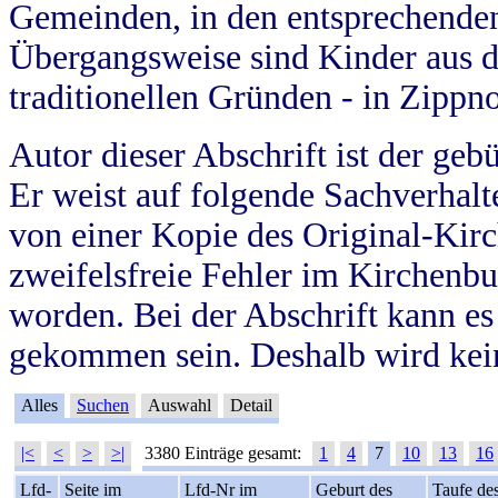
Gemeinden, in den entsprechende
Übergangsweise sind Kinder aus 
traditionellen Gründen - in Zippn
Autor dieser Abschrift ist der geb
Er weist auf folgende Sachverhalte
von einer Kopie des Original-Kirc
zweifelsfreie Fehler im Kirchenbuc
worden. Bei der Abschrift kann e
gekommen sein. Deshalb wird kein
Alles
Suchen
Auswahl
Detail
|<
<
>
>|
3380 Einträge gesamt:
1
4
7
10
13
16
Lfd-
Seite im
Lfd-Nr im
Geburt des
Taufe de