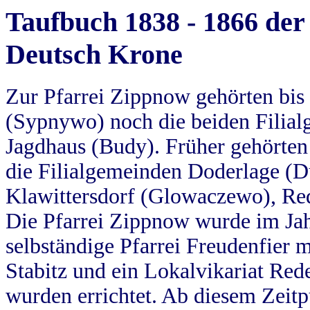
Taufbuch 1838 - 1866 der
Deutsch Krone
Zur Pfarrei Zippnow gehörten bi
(Sypnywo) noch die beiden Filial
Jagdhaus (Budy). Früher gehörten 
die Filialgemeinden Doderlage (D
Klawittersdorf (Glowaczewo), Red
Die Pfarrei Zippnow wurde im Jah
selbständige Pfarrei Freudenfier m
Stabitz und ein Lokalvikariat Red
wurden errichtet. Ab diesem Zeitp