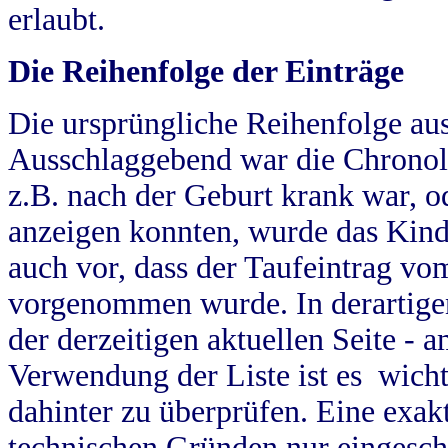
erlaubt.
Die Reihenfolge der Einträge
Die ursprüngliche Reihenfolge au
Ausschlaggebend war die Chronol
z.B. nach der Geburt krank war, od
anzeigen konnten, wurde das Kind
auch vor, dass der Taufeintrag vo
vorgenommen wurde. In derartigen
der derzeitigen aktuellen Seite -
Verwendung der Liste ist es wich
dahinter zu überprüfen. Eine exa
technischen Gründen nur eingesch