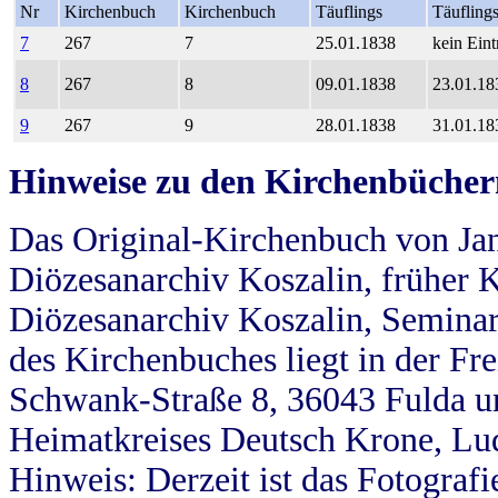
Nr
Kirchenbuch
Kirchenbuch
Täuflings
Täufling
7
267
7
25.01.1838
kein Eint
8
267
8
09.01.1838
23.01.18
9
267
9
28.01.1838
31.01.18
Hinweise zu den Kirchenbücher
Das Original-Kirchenbuch von Jan
Diözesanarchiv Koszalin, früher Kö
Diözesanarchiv Koszalin, Seminar
des Kirchenbuches liegt in der Fr
Schwank-Straße 8, 36043 Fulda u
Heimatkreises Deutsch Krone, Lu
Hinweis: Derzeit ist das Fotograf