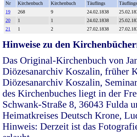
Nr
Kirchenbuch
Kirchenbuch
Täuflings
Täufling
19
268
9
24.02.1838
25.02.18
20
1
1
24.02.1838
25.02.18
21
1
2
27.02.1838
27.02.18
Hinweise zu den Kirchenbücher
Das Original-Kirchenbuch von Jan
Diözesanarchiv Koszalin, früher Kö
Diözesanarchiv Koszalin, Seminar
des Kirchenbuches liegt in der Fr
Schwank-Straße 8, 36043 Fulda u
Heimatkreises Deutsch Krone, Lu
Hinweis: Derzeit ist das Fotograf