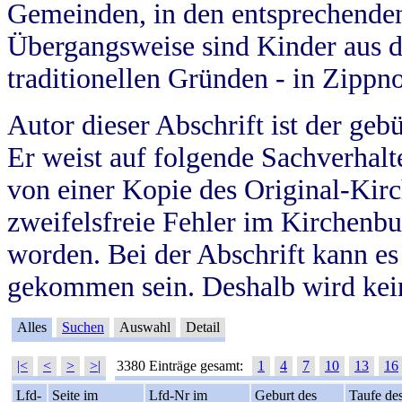
Gemeinden, in den entsprechende
Übergangsweise sind Kinder aus 
traditionellen Gründen - in Zippn
Autor dieser Abschrift ist der geb
Er weist auf folgende Sachverhalte
von einer Kopie des Original-Kirc
zweifelsfreie Fehler im Kirchenbuc
worden. Bei der Abschrift kann e
gekommen sein. Deshalb wird kein
Alles
Suchen
Auswahl
Detail
|<
<
>
>|
3380 Einträge gesamt:
1
4
7
10
13
16
Lfd-
Seite im
Lfd-Nr im
Geburt des
Taufe de