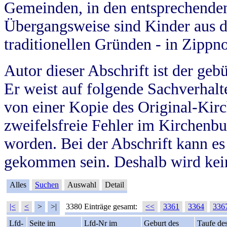
Gemeinden, in den entsprechende
Übergangsweise sind Kinder aus 
traditionellen Gründen - in Zippn
Autor dieser Abschrift ist der geb
Er weist auf folgende Sachverhalte
von einer Kopie des Original-Kirc
zweifelsfreie Fehler im Kirchenbuc
worden. Bei der Abschrift kann e
gekommen sein. Deshalb wird kein
Alles
Suchen
Auswahl
Detail
|<
<
>
>|
3380 Einträge gesamt:
<<
3361
3364
336
Lfd-
Seite im
Lfd-Nr im
Geburt des
Taufe de