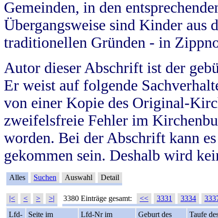
Gemeinden, in den entsprechende
Übergangsweise sind Kinder aus 
traditionellen Gründen - in Zippn
Autor dieser Abschrift ist der geb
Er weist auf folgende Sachverhalte
von einer Kopie des Original-Kirc
zweifelsfreie Fehler im Kirchenbuc
worden. Bei der Abschrift kann e
gekommen sein. Deshalb wird kein
Alles
Suchen
Auswahl
Detail
|<
<
>
>|
3380 Einträge gesamt:
<<
3331
3334
333
Lfd-
Seite im
Lfd-Nr im
Geburt des
Taufe de