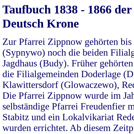
Taufbuch 1838 - 1866 der
Deutsch Krone
Zur Pfarrei Zippnow gehörten bi
(Sypnywo) noch die beiden Filial
Jagdhaus (Budy). Früher gehörten 
die Filialgemeinden Doderlage (D
Klawittersdorf (Glowaczewo), Red
Die Pfarrei Zippnow wurde im Jah
selbständige Pfarrei Freudenfier m
Stabitz und ein Lokalvikariat Red
wurden errichtet. Ab diesem Zeitp