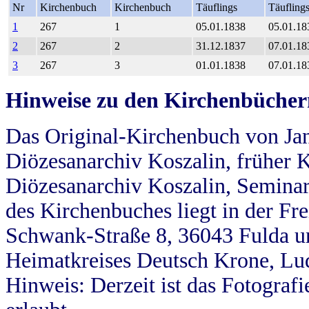
Nr
Kirchenbuch
Kirchenbuch
Täuflings
Täufling
1
267
1
05.01.1838
05.01.18
2
267
2
31.12.1837
07.01.18
3
267
3
01.01.1838
07.01.18
Hinweise zu den Kirchenbücher
Das Original-Kirchenbuch von Jan
Diözesanarchiv Koszalin, früher Kö
Diözesanarchiv Koszalin, Seminar
des Kirchenbuches liegt in der Fr
Schwank-Straße 8, 36043 Fulda u
Heimatkreises Deutsch Krone, Lu
Hinweis: Derzeit ist das Fotograf