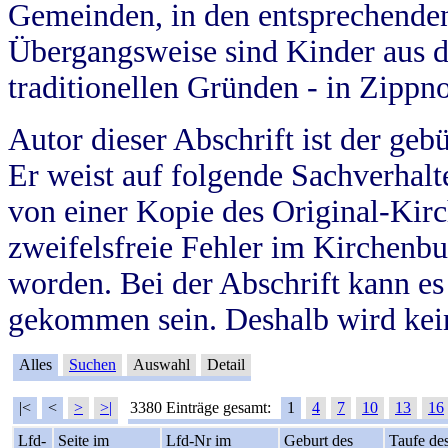
Gemeinden, in den entsprechende
Übergangsweise sind Kinder aus 
traditionellen Gründen - in Zippn
Autor dieser Abschrift ist der geb
Er weist auf folgende Sachverhalte
von einer Kopie des Original-Kirc
zweifelsfreie Fehler im Kirchenbuc
worden. Bei der Abschrift kann e
gekommen sein. Deshalb wird kein
Alles
Suchen
Auswahl
Detail
|<
<
>
>|
3380 Einträge gesamt:
1
4
7
10
13
16
Lfd-
Seite im
Lfd-Nr im
Geburt des
Taufe de