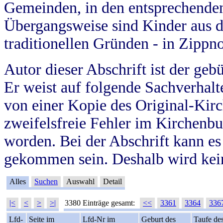
Gemeinden, in den entsprechende
Übergangsweise sind Kinder aus 
traditionellen Gründen - in Zippn
Autor dieser Abschrift ist der geb
Er weist auf folgende Sachverhalte
von einer Kopie des Original-Kirc
zweifelsfreie Fehler im Kirchenbuc
worden. Bei der Abschrift kann e
gekommen sein. Deshalb wird kein
Alles
Suchen
Auswahl
Detail
|<
<
>
>|
3380 Einträge gesamt:
<<
3361
3364
336
Lfd-
Seite im
Lfd-Nr im
Geburt des
Taufe de