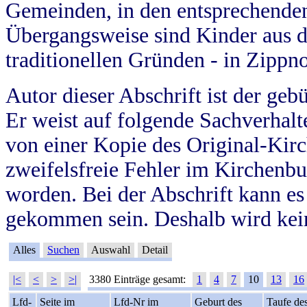
Gemeinden, in den entsprechende
Übergangsweise sind Kinder aus 
traditionellen Gründen - in Zippn
Autor dieser Abschrift ist der geb
Er weist auf folgende Sachverhalte
von einer Kopie des Original-Kirc
zweifelsfreie Fehler im Kirchenbuc
worden. Bei der Abschrift kann e
gekommen sein. Deshalb wird kein
Alles
Suchen
Auswahl
Detail
|<
<
>
>|
3380 Einträge gesamt:
1
4
7
10
13
16
Lfd-
Seite im
Lfd-Nr im
Geburt des
Taufe de