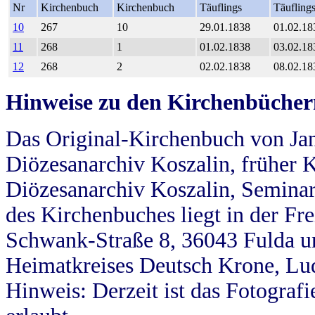
Nr
Kirchenbuch
Kirchenbuch
Täuflings
Täufling
10
267
10
29.01.1838
01.02.18
11
268
1
01.02.1838
03.02.18
12
268
2
02.02.1838
08.02.18
Hinweise zu den Kirchenbücher
Das Original-Kirchenbuch von Jan
Diözesanarchiv Koszalin, früher Kö
Diözesanarchiv Koszalin, Seminar
des Kirchenbuches liegt in der Fr
Schwank-Straße 8, 36043 Fulda u
Heimatkreises Deutsch Krone, Lu
Hinweis: Derzeit ist das Fotograf