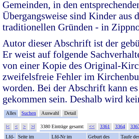
Gemeinden, in den entsprechende
Übergangsweise sind Kinder aus 
traditionellen Gründen - in Zippn
Autor dieser Abschrift ist der geb
Er weist auf folgende Sachverhalte
von einer Kopie des Original-Kirc
zweifelsfreie Fehler im Kirchenbuc
worden. Bei der Abschrift kann e
gekommen sein. Deshalb wird kein
Alles
Suchen
Auswahl
Detail
|<
<
>
>|
3380 Einträge gesamt:
<<
3361
3364
336
Lfd-
Seite im
Lfd-Nr im
Geburt des
Taufe de