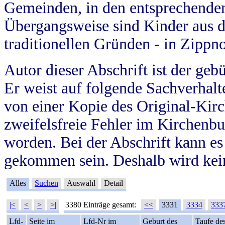
Gemeinden, in den entsprechende
Übergangsweise sind Kinder aus 
traditionellen Gründen - in Zippn
Autor dieser Abschrift ist der geb
Er weist auf folgende Sachverhalte
von einer Kopie des Original-Kirc
zweifelsfreie Fehler im Kirchenbuc
worden. Bei der Abschrift kann e
gekommen sein. Deshalb wird kein
Alles
Suchen
Auswahl
Detail
|<
<
>
>|
3380 Einträge gesamt:
<<
3331
3334
333
Lfd-
Seite im
Lfd-Nr im
Geburt des
Taufe de