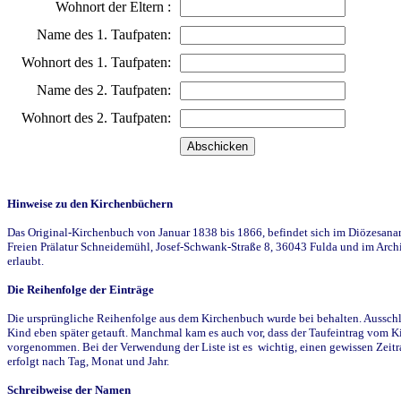
Wohnort der Eltern :
Name des 1. Taufpaten:
Wohnort des 1. Taufpaten:
Name des 2. Taufpaten:
Wohnort des 2. Taufpaten:
Hinweise zu den Kirchenbüchern
Das Original-Kirchenbuch von Januar 1838 bis 1866, befindet sich im Diözesanarch
Freien Prälatur Schneidemühl, Josef-Schwank-Straße 8, 36043 Fulda und im Archi
erlaubt.
Die Reihenfolge der Einträge
Die ursprüngliche Reihenfolge aus dem Kirchenbuch wurde bei behalten. Ausschla
Kind eben später getauft. Manchmal kam es auch vor, dass der Taufeintrag vom Ki
vorgenommen. Bei der Verwendung der Liste ist es wichtig, einen gewissen Zeit
erfolgt nach Tag, Monat und Jahr.
Schreibweise der Namen