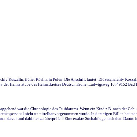
iv Koszalin, früher Köslin, in Polen. Die Anschrift lautet: Diözesanarchiv Koszal
v der Heimatstube des Heimatkreises Deutsch Krone, Ludwigsweg 10, 49152 Bad Ess
ggebend war die Chronologie des Taufdatums. Wenn ein Kind z.B. nach der Geburt 
rchenpersonal nicht unmittelbar vorgenommen wurde. In derartigen Fällen hat man d
raum davor und dahinter zu überprüfen. Eine exakte Suchabfrage nach dem Datum i