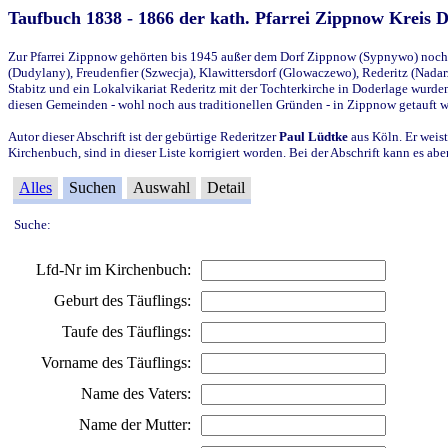
Taufbuch 1838 - 1866 der kath. Pfarrei Zippnow Kreis 
Zur Pfarrei Zippnow gehörten bis 1945 außer dem Dorf Zippnow (Sypnywo) noch d
(Dudylany), Freudenfier (Szwecja), Klawittersdorf (Glowaczewo), Rederitz (Nadarz
Stabitz und ein Lokalvikariat Rederitz mit der Tochterkirche in Doderlage wurd
diesen Gemeinden - wohl noch aus traditionellen Gründen - in Zippnow getauft 
Autor dieser Abschrift ist der gebürtige Rederitzer
Paul Lüdtke
aus Köln. Er weist
Kirchenbuch, sind in dieser Liste korrigiert worden. Bei der Abschrift kann es 
Alles
Suchen
Auswahl
Detail
Suche:
Lfd-Nr im Kirchenbuch:
Geburt des Täuflings:
Taufe des Täuflings:
Vorname des Täuflings:
Name des Vaters:
Name der Mutter: