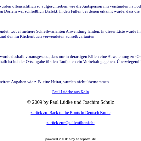
den offensichtlich so aufgeschrieben, wie die Amtsperson ihn verstanden hat, ode
n Dörfern war schließlich Dialekt. In den Fällen bei denen erkannt wurde, dass di
t, wobei mehrere Schreibvarianten Anwendung fanden. In dieser Liste wurde in de
n und den im Kirchenbuch verwendeten Schreibvarianten.
wurde deshalb vorausgesetzt, dass nur in derartigen Fällen eine Abweichung zur O
eshalb ist bei der Ortsangabe für den Taufpaten ein Vorbehalt gegeben. Überwiegen
weitere Angaben wie z. B. eine Heirat, wurden nicht übernommen.
Paul Lüdtke aus Köln
© 2009 by Paul Lüdke und Joachim Schulz
zurück zu: Back to the Roots in Deutsch Krone
zurück zur Quellenübersicht
powered in 0.01s by baseportal.de