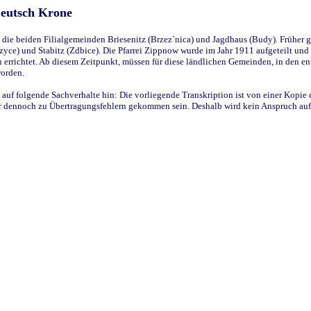
Deutsch Krone
ie beiden Filialgemeinden Briesenitz (Brzez`nica) und Jagdhaus (Budy). Früher g
yce) und Stabitz (Zdbice). Die Pfarrei Zippnow wurde im Jahr 1911 aufgeteilt und e
en errichtet. Ab diesem Zeitpunkt, müssen für diese ländlichen Gemeinden, in den
worden.
 auf folgende Sachverhalte hin: Die vorliegende Transkription ist von einer Kopie 
aber dennoch zu Übertragungsfehlern gekommen sein. Deshalb wird kein Anspruch auf 