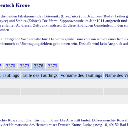
Deutsch Krone
ie beiden Filialgemeinden Briesenitz (Brzez`nica) und Jagdhaus (Budy). Früher g
yce) und Stabitz (Zdbice). Die Pfarrei Zippnow wurde im Jahr 1911 aufgeteilt und e
en errichtet. Ab diesem Zeitpunkt, müssen für diese ländlichen Gemeinden, in den
worden.
 auf folgende Sachverhalte hin: Die vorliegende Transkription ist von einer Kopie 
aber dennoch zu Übertragungsfehlern gekommen sein. Deshalb wird kein Anspruch auf 
7
3370
3373
3376
3379
 Täuflings
Taufe des Täuflings
Vorname des Täuflings
Name des Va
iv Koszalin, früher Köslin, in Polen. Die Anschrift lautet: Diözesanarchiv Koszal
v der Heimatstube des Heimatkreises Deutsch Krone, Ludwigsweg 10, 49152 Bad Ess