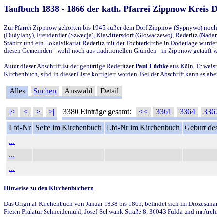
Taufbuch 1838 - 1866 der kath. Pfarrei Zippnow Kreis 
Zur Pfarrei Zippnow gehörten bis 1945 außer dem Dorf Zippnow (Sypnywo) noch d
(Dudylany), Freudenfier (Szwecja), Klawittersdorf (Glowaczewo), Rederitz (Nadarz
Stabitz und ein Lokalvikariat Rederitz mit der Tochterkirche in Doderlage wurd
diesen Gemeinden - wohl noch aus traditionellen Gründen - in Zippnow getauft 
Autor dieser Abschrift ist der gebürtige Rederitzer
Paul Lüdtke
aus Köln. Er weist
Kirchenbuch, sind in dieser Liste korrigiert worden. Bei der Abschrift kann es 
Alles
Suchen
Auswahl
Detail
|<
<
>
>|
3380 Einträge gesamt:
<<
3361
3364
336
Lfd-Nr
Seite im Kirchenbuch
Lfd-Nr im Kirchenbuch
Geburt des
...
...
...
Hinweise zu den Kirchenbüchern
Das Original-Kirchenbuch von Januar 1838 bis 1866, befindet sich im Diözesanarch
Freien Prälatur Schneidemühl, Josef-Schwank-Straße 8, 36043 Fulda und im Archi