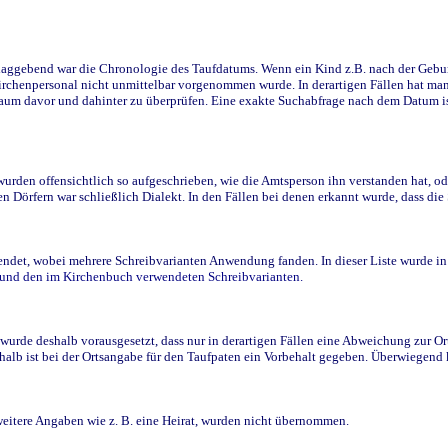
ggebend war die Chronologie des Taufdatums. Wenn ein Kind z.B. nach der Geburt 
rchenpersonal nicht unmittelbar vorgenommen wurde. In derartigen Fällen hat man d
raum davor und dahinter zu überprüfen. Eine exakte Suchabfrage nach dem Datum i
den offensichtlich so aufgeschrieben, wie die Amtsperson ihn verstanden hat, ode
n Dörfern war schließlich Dialekt. In den Fällen bei denen erkannt wurde, dass di
t, wobei mehrere Schreibvarianten Anwendung fanden. In dieser Liste wurde in de
n und den im Kirchenbuch verwendeten Schreibvarianten.
wurde deshalb vorausgesetzt, dass nur in derartigen Fällen eine Abweichung zur O
eshalb ist bei der Ortsangabe für den Taufpaten ein Vorbehalt gegeben. Überwiegen
weitere Angaben wie z. B. eine Heirat, wurden nicht übernommen.