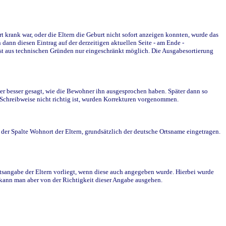
krank war, oder die Eltern die Geburt nicht sofort anzeigen konnten, wurde das
ann diesen Eintrag auf der derzeitigen aktuellen Seite - am Ende -
st aus technischen Gründen nur eingeschränkt möglich. Die Ausgabesortierung
r besser gesagt, wie die Bewohner ihn ausgesprochen haben. Später dann so
e Schreibweise nicht richtig ist, wurden Korrekturen vorgenommen.
r Spalte Wohnort der Eltern, grundsätzlich der deutsche Ortsname eingetragen.
rtsangabe der Eltern vorliegt, wenn diese auch angegeben wurde. Hierbei wurde
d kann man aber von der Richtigkeit dieser Angabe ausgehen.