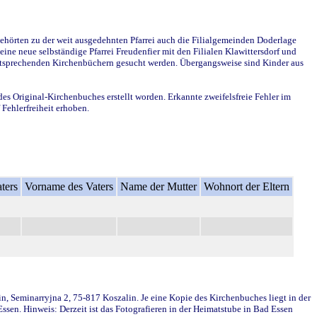
ehörten zu der weit ausgedehnten Pfarrei auch die Filialgemeinden Doderlage
ine neue selbständige Pfarrei Freudenfier mit den Filialen Klawittersdorf und
 entsprechenden Kirchenbüchern gesucht werden. Übergangsweise sind Kinder aus
des Original-Kirchenbuches erstellt worden. Erkannte zweifelsfreie Fehler im
Fehlerfreiheit erhoben.
ters
Vorname des Vaters
Name der Mutter
Wohnort der Eltern
in, Seminarryjna 2, 75-817 Koszalin. Je eine Kopie des Kirchenbuches liegt in der
en. Hinweis: Derzeit ist das Fotografieren in der Heimatstube in Bad Essen