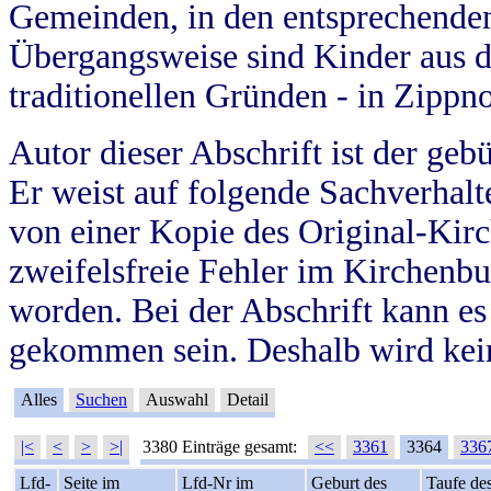
Gemeinden, in den entsprechende
Übergangsweise sind Kinder aus 
traditionellen Gründen - in Zippn
Autor dieser Abschrift ist der geb
Er weist auf folgende Sachverhalte
von einer Kopie des Original-Kirc
zweifelsfreie Fehler im Kirchenbuc
worden. Bei der Abschrift kann e
gekommen sein. Deshalb wird kein
Alles
Suchen
Auswahl
Detail
|<
<
>
>|
3380 Einträge gesamt:
<<
3361
3364
336
Lfd-
Seite im
Lfd-Nr im
Geburt des
Taufe de