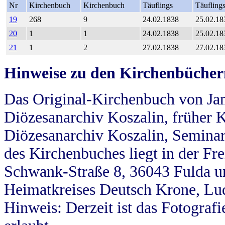
Nr
Kirchenbuch
Kirchenbuch
Täuflings
Täufling
19
268
9
24.02.1838
25.02.18
20
1
1
24.02.1838
25.02.18
21
1
2
27.02.1838
27.02.18
Hinweise zu den Kirchenbücher
Das Original-Kirchenbuch von Jan
Diözesanarchiv Koszalin, früher Kö
Diözesanarchiv Koszalin, Seminar
des Kirchenbuches liegt in der Fr
Schwank-Straße 8, 36043 Fulda u
Heimatkreises Deutsch Krone, Lu
Hinweis: Derzeit ist das Fotograf