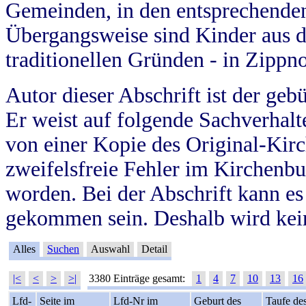
Gemeinden, in den entsprechende
Übergangsweise sind Kinder aus 
traditionellen Gründen - in Zippn
Autor dieser Abschrift ist der geb
Er weist auf folgende Sachverhalte
von einer Kopie des Original-Kirc
zweifelsfreie Fehler im Kirchenbuc
worden. Bei der Abschrift kann e
gekommen sein. Deshalb wird kein
Alles
Suchen
Auswahl
Detail
|<
<
>
>|
3380 Einträge gesamt:
1
4
7
10
13
16
Lfd-
Seite im
Lfd-Nr im
Geburt des
Taufe de