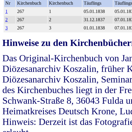
Nr
Kirchenbuch
Kirchenbuch
Täuflings
Täufling
1
267
1
05.01.1838
05.01.18
2
267
2
31.12.1837
07.01.18
3
267
3
01.01.1838
07.01.18
Hinweise zu den Kirchenbücher
Das Original-Kirchenbuch von Jan
Diözesanarchiv Koszalin, früher Kö
Diözesanarchiv Koszalin, Seminar
des Kirchenbuches liegt in der Fr
Schwank-Straße 8, 36043 Fulda u
Heimatkreises Deutsch Krone, Lu
Hinweis: Derzeit ist das Fotograf