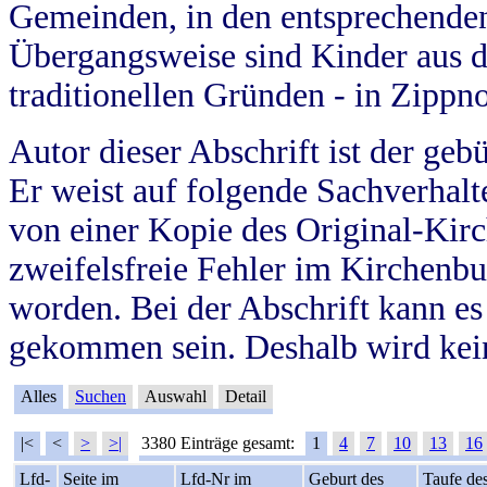
Gemeinden, in den entsprechende
Übergangsweise sind Kinder aus 
traditionellen Gründen - in Zippn
Autor dieser Abschrift ist der geb
Er weist auf folgende Sachverhalte
von einer Kopie des Original-Kirc
zweifelsfreie Fehler im Kirchenbuc
worden. Bei der Abschrift kann e
gekommen sein. Deshalb wird kein
Alles
Suchen
Auswahl
Detail
|<
<
>
>|
3380 Einträge gesamt:
1
4
7
10
13
16
Lfd-
Seite im
Lfd-Nr im
Geburt des
Taufe de