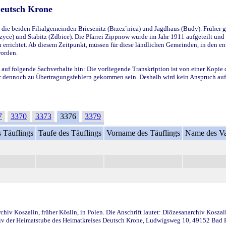
Deutsch Krone
ie beiden Filialgemeinden Briesenitz (Brzez`nica) und Jagdhaus (Budy). Früher g
yce) und Stabitz (Zdbice). Die Pfarrei Zippnow wurde im Jahr 1911 aufgeteilt und e
en errichtet. Ab diesem Zeitpunkt, müssen für diese ländlichen Gemeinden, in den
worden.
 auf folgende Sachverhalte hin: Die vorliegende Transkription ist von einer Kopie 
aber dennoch zu Übertragungsfehlern gekommen sein. Deshalb wird kein Anspruch auf 
7
3370
3373
3376
3379
 Täuflings
Taufe des Täuflings
Vorname des Täuflings
Name des Va
iv Koszalin, früher Köslin, in Polen. Die Anschrift lautet: Diözesanarchiv Koszal
v der Heimatstube des Heimatkreises Deutsch Krone, Ludwigsweg 10, 49152 Bad Ess