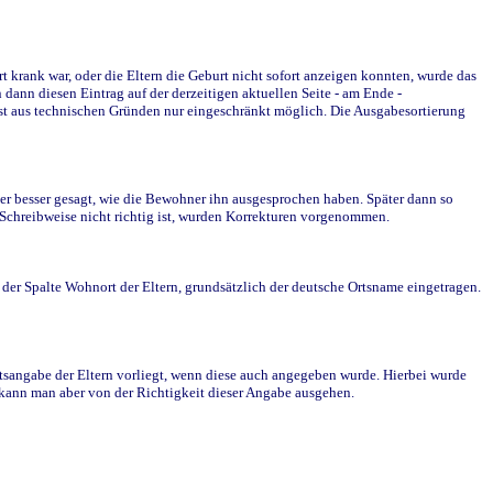
krank war, oder die Eltern die Geburt nicht sofort anzeigen konnten, wurde das
ann diesen Eintrag auf der derzeitigen aktuellen Seite - am Ende -
st aus technischen Gründen nur eingeschränkt möglich. Die Ausgabesortierung
r besser gesagt, wie die Bewohner ihn ausgesprochen haben. Später dann so
e Schreibweise nicht richtig ist, wurden Korrekturen vorgenommen.
r Spalte Wohnort der Eltern, grundsätzlich der deutsche Ortsname eingetragen.
rtsangabe der Eltern vorliegt, wenn diese auch angegeben wurde. Hierbei wurde
d kann man aber von der Richtigkeit dieser Angabe ausgehen.