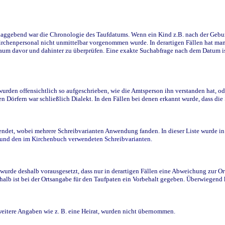
ggebend war die Chronologie des Taufdatums. Wenn ein Kind z.B. nach der Geburt 
rchenpersonal nicht unmittelbar vorgenommen wurde. In derartigen Fällen hat man d
raum davor und dahinter zu überprüfen. Eine exakte Suchabfrage nach dem Datum i
den offensichtlich so aufgeschrieben, wie die Amtsperson ihn verstanden hat, ode
n Dörfern war schließlich Dialekt. In den Fällen bei denen erkannt wurde, dass di
t, wobei mehrere Schreibvarianten Anwendung fanden. In dieser Liste wurde in de
n und den im Kirchenbuch verwendeten Schreibvarianten.
wurde deshalb vorausgesetzt, dass nur in derartigen Fällen eine Abweichung zur O
eshalb ist bei der Ortsangabe für den Taufpaten ein Vorbehalt gegeben. Überwiegen
weitere Angaben wie z. B. eine Heirat, wurden nicht übernommen.