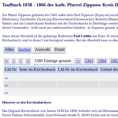
Taufbuch 1838 - 1866 der kath. Pfarrei Zippnow Kreis 
Zur Pfarrei Zippnow gehörten bis 1945 außer dem Dorf Zippnow (Sypnywo) noch d
(Dudylany), Freudenfier (Szwecja), Klawittersdorf (Glowaczewo), Rederitz (Nadarz
Stabitz und ein Lokalvikariat Rederitz mit der Tochterkirche in Doderlage wurd
diesen Gemeinden - wohl noch aus traditionellen Gründen - in Zippnow getauft 
Autor dieser Abschrift ist der gebürtige Rederitzer
Paul Lüdtke
aus Köln. Er weist
Kirchenbuch, sind in dieser Liste korrigiert worden. Bei der Abschrift kann es 
Alles
Suchen
Auswahl
Detail
|<
<
>
>|
3380 Einträge gesamt:
<<
3361
3364
336
Lfd-Nr
Seite im Kirchenbuch
Lfd-Nr im Kirchenbuch
Geburt des
...
...
...
Hinweise zu den Kirchenbüchern
Das Original-Kirchenbuch von Januar 1838 bis 1866, befindet sich im Diözesanarch
Freien Prälatur Schneidemühl, Josef-Schwank-Straße 8, 36043 Fulda und im Archi