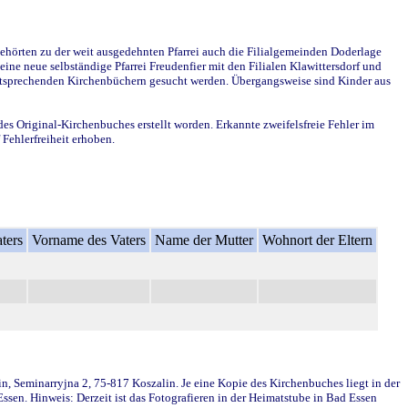
ehörten zu der weit ausgedehnten Pfarrei auch die Filialgemeinden Doderlage
ine neue selbständige Pfarrei Freudenfier mit den Filialen Klawittersdorf und
 entsprechenden Kirchenbüchern gesucht werden. Übergangsweise sind Kinder aus
des Original-Kirchenbuches erstellt worden. Erkannte zweifelsfreie Fehler im
Fehlerfreiheit erhoben.
ters
Vorname des Vaters
Name der Mutter
Wohnort der Eltern
in, Seminarryjna 2, 75-817 Koszalin. Je eine Kopie des Kirchenbuches liegt in der
en. Hinweis: Derzeit ist das Fotografieren in der Heimatstube in Bad Essen