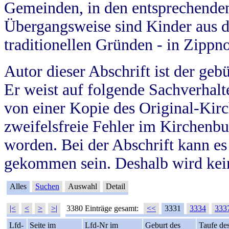
Gemeinden, in den entsprechende
Übergangsweise sind Kinder aus 
traditionellen Gründen - in Zippn
Autor dieser Abschrift ist der geb
Er weist auf folgende Sachverhalte
von einer Kopie des Original-Kirc
zweifelsfreie Fehler im Kirchenbuc
worden. Bei der Abschrift kann e
gekommen sein. Deshalb wird kein
Alles
Suchen
Auswahl
Detail
|<
<
>
>|
3380 Einträge gesamt:
<<
3331
3334
333
Lfd-
Seite im
Lfd-Nr im
Geburt des
Taufe de