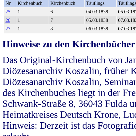
Nr
Kirchenbuch
Kirchenbuch
Täuflings
Täufling
25
1
6
04.03.1838
05.03.18
26
1
7
05.03.1838
07.03.18
27
1
8
06.03.1838
07.03.18
Hinweise zu den Kirchenbücher
Das Original-Kirchenbuch von Jan
Diözesanarchiv Koszalin, früher Kö
Diözesanarchiv Koszalin, Seminar
des Kirchenbuches liegt in der Fr
Schwank-Straße 8, 36043 Fulda u
Heimatkreises Deutsch Krone, Lu
Hinweis: Derzeit ist das Fotograf