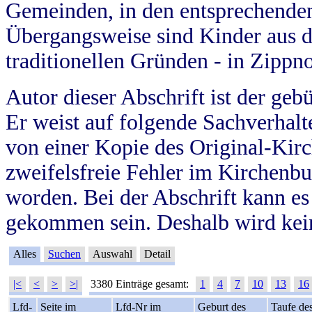
Gemeinden, in den entsprechende
Übergangsweise sind Kinder aus 
traditionellen Gründen - in Zippn
Autor dieser Abschrift ist der geb
Er weist auf folgende Sachverhalte
von einer Kopie des Original-Kirc
zweifelsfreie Fehler im Kirchenbuc
worden. Bei der Abschrift kann e
gekommen sein. Deshalb wird kein
Alles
Suchen
Auswahl
Detail
|<
<
>
>|
3380 Einträge gesamt:
1
4
7
10
13
16
Lfd-
Seite im
Lfd-Nr im
Geburt des
Taufe de