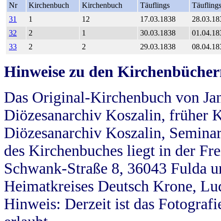
Nr
Kirchenbuch
Kirchenbuch
Täuflings
Täufling
31
1
12
17.03.1838
28.03.18
32
2
1
30.03.1838
01.04.18
33
2
2
29.03.1838
08.04.18
Hinweise zu den Kirchenbücher
Das Original-Kirchenbuch von Jan
Diözesanarchiv Koszalin, früher Kö
Diözesanarchiv Koszalin, Seminar
des Kirchenbuches liegt in der Fr
Schwank-Straße 8, 36043 Fulda u
Heimatkreises Deutsch Krone, Lu
Hinweis: Derzeit ist das Fotograf