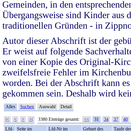
Gemeinden, in den entsprechende
Übergangsweise sind Kinder aus 
traditionellen Gründen - in Zippn
Autor dieser Abschrift ist der geb
Er weist auf folgende Sachverhalte
von einer Kopie des Original-Kirc
zweifelsfreie Fehler im Kirchenbuc
worden. Bei der Abschrift kann e
gekommen sein. Deshalb wird kein
Alles
Suchen
Auswahl
Detail
|<
<
>
>|
3380 Einträge gesamt:
<<
31
34
37
40
Lfd-
Seite im
Lfd-Nr im
Geburt des
Taufe de