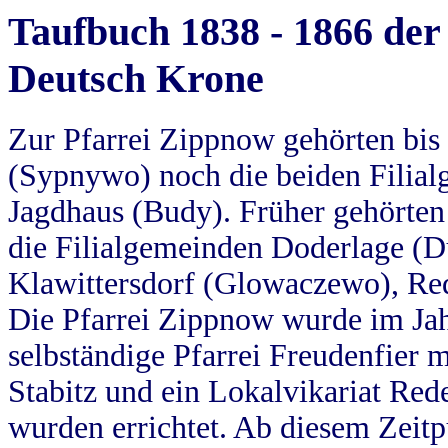
Taufbuch 1838 - 1866 der
Deutsch Krone
Zur Pfarrei Zippnow gehörten bi
(Sypnywo) noch die beiden Filial
Jagdhaus (Budy). Früher gehörten 
die Filialgemeinden Doderlage (D
Klawittersdorf (Glowaczewo), Red
Die Pfarrei Zippnow wurde im Jah
selbständige Pfarrei Freudenfier m
Stabitz und ein Lokalvikariat Red
wurden errichtet. Ab diesem Zeitp