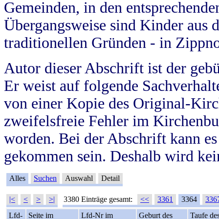
Gemeinden, in den entsprechende
Übergangsweise sind Kinder aus 
traditionellen Gründen - in Zippn
Autor dieser Abschrift ist der geb
Er weist auf folgende Sachverhalte
von einer Kopie des Original-Kirc
zweifelsfreie Fehler im Kirchenbuc
worden. Bei der Abschrift kann e
gekommen sein. Deshalb wird kein
Alles
Suchen
Auswahl
Detail
|<
<
>
>|
3380 Einträge gesamt:
<<
3361
3364
336
Lfd-
Seite im
Lfd-Nr im
Geburt des
Taufe de