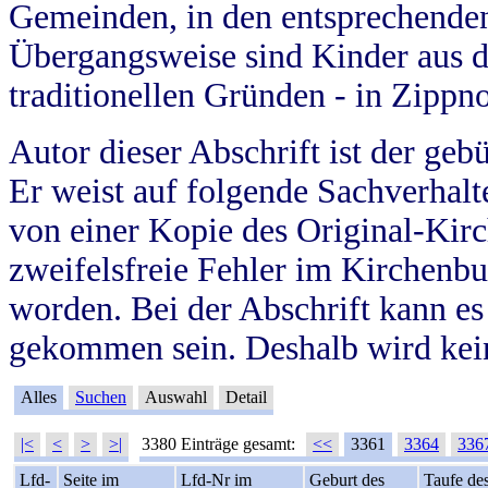
Gemeinden, in den entsprechende
Übergangsweise sind Kinder aus 
traditionellen Gründen - in Zippn
Autor dieser Abschrift ist der geb
Er weist auf folgende Sachverhalte
von einer Kopie des Original-Kirc
zweifelsfreie Fehler im Kirchenbuc
worden. Bei der Abschrift kann e
gekommen sein. Deshalb wird kein
Alles
Suchen
Auswahl
Detail
|<
<
>
>|
3380 Einträge gesamt:
<<
3361
3364
336
Lfd-
Seite im
Lfd-Nr im
Geburt des
Taufe de