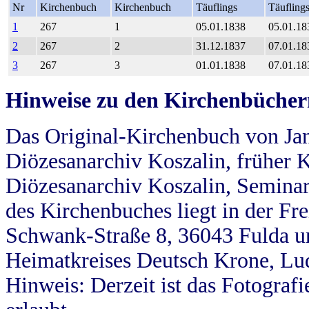
Nr
Kirchenbuch
Kirchenbuch
Täuflings
Täufling
1
267
1
05.01.1838
05.01.18
2
267
2
31.12.1837
07.01.18
3
267
3
01.01.1838
07.01.18
Hinweise zu den Kirchenbücher
Das Original-Kirchenbuch von Jan
Diözesanarchiv Koszalin, früher Kö
Diözesanarchiv Koszalin, Seminar
des Kirchenbuches liegt in der Fr
Schwank-Straße 8, 36043 Fulda u
Heimatkreises Deutsch Krone, Lu
Hinweis: Derzeit ist das Fotograf