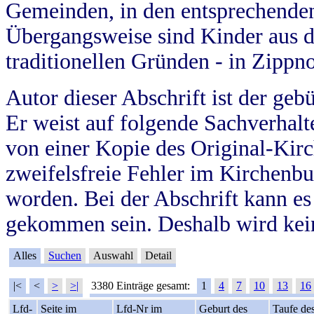
Gemeinden, in den entsprechende
Übergangsweise sind Kinder aus 
traditionellen Gründen - in Zippn
Autor dieser Abschrift ist der geb
Er weist auf folgende Sachverhalte
von einer Kopie des Original-Kirc
zweifelsfreie Fehler im Kirchenbuc
worden. Bei der Abschrift kann e
gekommen sein. Deshalb wird kein
Alles
Suchen
Auswahl
Detail
|<
<
>
>|
3380 Einträge gesamt:
1
4
7
10
13
16
Lfd-
Seite im
Lfd-Nr im
Geburt des
Taufe de