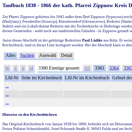
Taufbuch 1838 - 1866 der kath. Pfarrei Zippnow Kreis 
Zur Pfarrei Zippnow gehörten bis 1945 außer dem Dorf Zippnow (Sypnywo) noch d
(Dudylany), Freudenfier (Szwecja), Klawittersdorf (Glowaczewo), Rederitz (Nadarz
Stabitz und ein Lokalvikariat Rederitz mit der Tochterkirche in Doderlage wurd
diesen Gemeinden - wohl noch aus traditionellen Gründen - in Zippnow getauft 
Autor dieser Abschrift ist der gebürtige Rederitzer
Paul Lüdtke
aus Köln. Er weist
Kirchenbuch, sind in dieser Liste korrigiert worden. Bei der Abschrift kann es 
Alles
Suchen
Auswahl
Detail
|<
<
>
>|
3380 Einträge gesamt:
<<
3361
3364
336
Lfd-Nr
Seite im Kirchenbuch
Lfd-Nr im Kirchenbuch
Geburt des
...
...
...
Hinweise zu den Kirchenbüchern
Das Original-Kirchenbuch von Januar 1838 bis 1866, befindet sich im Diözesanarch
Freien Prälatur Schneidemühl, Josef-Schwank-Straße 8, 36043 Fulda und im Archi