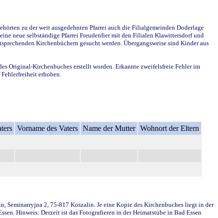
ehörten zu der weit ausgedehnten Pfarrei auch die Filialgemeinden Doderlage
ine neue selbständige Pfarrei Freudenfier mit den Filialen Klawittersdorf und
 entsprechenden Kirchenbüchern gesucht werden. Übergangsweise sind Kinder aus
des Original-Kirchenbuches erstellt worden. Erkannte zweifelsfreie Fehler im
Fehlerfreiheit erhoben.
ters
Vorname des Vaters
Name der Mutter
Wohnort der Eltern
in, Seminarryjna 2, 75-817 Koszalin. Je eine Kopie des Kirchenbuches liegt in der
en. Hinweis: Derzeit ist das Fotografieren in der Heimatstube in Bad Essen