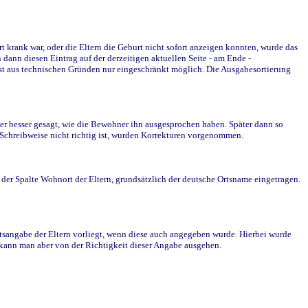
krank war, oder die Eltern die Geburt nicht sofort anzeigen konnten, wurde das
ann diesen Eintrag auf der derzeitigen aktuellen Seite - am Ende -
st aus technischen Gründen nur eingeschränkt möglich. Die Ausgabesortierung
r besser gesagt, wie die Bewohner ihn ausgesprochen haben. Später dann so
e Schreibweise nicht richtig ist, wurden Korrekturen vorgenommen.
r Spalte Wohnort der Eltern, grundsätzlich der deutsche Ortsname eingetragen.
rtsangabe der Eltern vorliegt, wenn diese auch angegeben wurde. Hierbei wurde
d kann man aber von der Richtigkeit dieser Angabe ausgehen.