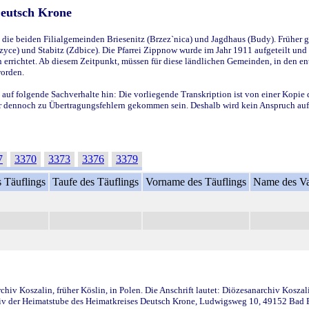
Deutsch Krone
ie beiden Filialgemeinden Briesenitz (Brzez`nica) und Jagdhaus (Budy). Früher g
yce) und Stabitz (Zdbice). Die Pfarrei Zippnow wurde im Jahr 1911 aufgeteilt und e
en errichtet. Ab diesem Zeitpunkt, müssen für diese ländlichen Gemeinden, in den
worden.
 auf folgende Sachverhalte hin: Die vorliegende Transkription ist von einer Kopie 
aber dennoch zu Übertragungsfehlern gekommen sein. Deshalb wird kein Anspruch auf 
7
3370
3373
3376
3379
 Täuflings
Taufe des Täuflings
Vorname des Täuflings
Name des Va
iv Koszalin, früher Köslin, in Polen. Die Anschrift lautet: Diözesanarchiv Koszal
v der Heimatstube des Heimatkreises Deutsch Krone, Ludwigsweg 10, 49152 Bad Ess