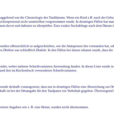
ggebend war die Chronologie des Taufdatums. Wenn ein Kind z.B. nach der Geburt 
rchenpersonal nicht unmittelbar vorgenommen wurde. In derartigen Fällen hat man d
raum davor und dahinter zu überprüfen. Eine exakte Suchabfrage nach dem Datum i
den offensichtlich so aufgeschrieben, wie die Amtsperson ihn verstanden hat, ode
n Dörfern war schließlich Dialekt. In den Fällen bei denen erkannt wurde, dass di
t, wobei mehrere Schreibvarianten Anwendung fanden. In dieser Liste wurde in de
n und den im Kirchenbuch verwendeten Schreibvarianten.
wurde deshalb vorausgesetzt, dass nur in derartigen Fällen eine Abweichung zur O
eshalb ist bei der Ortsangabe für den Taufpaten ein Vorbehalt gegeben. Überwiegen
weitere Angaben wie z. B. eine Heirat, wurden nicht übernommen.