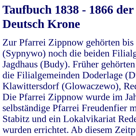
Taufbuch 1838 - 1866 der
Deutsch Krone
Zur Pfarrei Zippnow gehörten bi
(Sypnywo) noch die beiden Filial
Jagdhaus (Budy). Früher gehörten 
die Filialgemeinden Doderlage (D
Klawittersdorf (Glowaczewo), Red
Die Pfarrei Zippnow wurde im Jah
selbständige Pfarrei Freudenfier m
Stabitz und ein Lokalvikariat Red
wurden errichtet. Ab diesem Zeitp