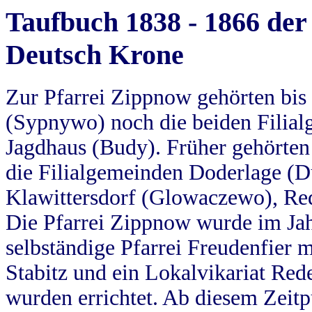
Taufbuch 1838 - 1866 der
Deutsch Krone
Zur Pfarrei Zippnow gehörten bi
(Sypnywo) noch die beiden Filial
Jagdhaus (Budy). Früher gehörten 
die Filialgemeinden Doderlage (D
Klawittersdorf (Glowaczewo), Red
Die Pfarrei Zippnow wurde im Jah
selbständige Pfarrei Freudenfier m
Stabitz und ein Lokalvikariat Red
wurden errichtet. Ab diesem Zeitp