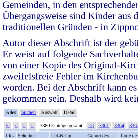
Gemeinden, in den entsprechende
Übergangsweise sind Kinder aus 
traditionellen Gründen - in Zippn
Autor dieser Abschrift ist der geb
Er weist auf folgende Sachverhalte
von einer Kopie des Original-Kirc
zweifelsfreie Fehler im Kirchenbuc
worden. Bei der Abschrift kann e
gekommen sein. Deshalb wird kein
Alles
Suchen
Auswahl
Detail
|<
<
>
>|
3380 Einträge gesamt:
<<
3361
3364
336
Lfd-
Seite im
Lfd-Nr im
Geburt des
Taufe de