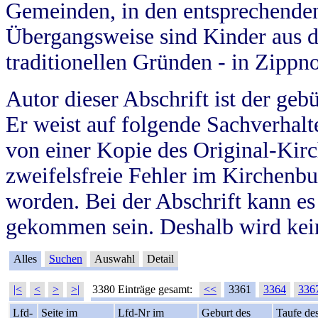
Gemeinden, in den entsprechende
Übergangsweise sind Kinder aus 
traditionellen Gründen - in Zippn
Autor dieser Abschrift ist der geb
Er weist auf folgende Sachverhalte
von einer Kopie des Original-Kirc
zweifelsfreie Fehler im Kirchenbuc
worden. Bei der Abschrift kann e
gekommen sein. Deshalb wird kein
Alles
Suchen
Auswahl
Detail
|<
<
>
>|
3380 Einträge gesamt:
<<
3361
3364
336
Lfd-
Seite im
Lfd-Nr im
Geburt des
Taufe de