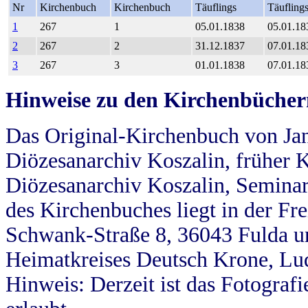
Nr
Kirchenbuch
Kirchenbuch
Täuflings
Täufling
1
267
1
05.01.1838
05.01.18
2
267
2
31.12.1837
07.01.18
3
267
3
01.01.1838
07.01.18
Hinweise zu den Kirchenbücher
Das Original-Kirchenbuch von Jan
Diözesanarchiv Koszalin, früher Kö
Diözesanarchiv Koszalin, Seminar
des Kirchenbuches liegt in der Fr
Schwank-Straße 8, 36043 Fulda u
Heimatkreises Deutsch Krone, Lu
Hinweis: Derzeit ist das Fotograf