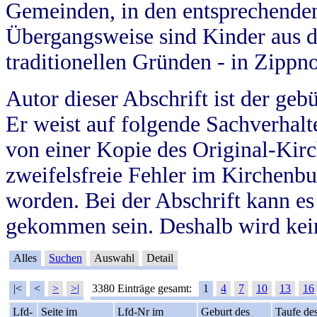
Gemeinden, in den entsprechende
Übergangsweise sind Kinder aus 
traditionellen Gründen - in Zippn
Autor dieser Abschrift ist der geb
Er weist auf folgende Sachverhalte
von einer Kopie des Original-Kirc
zweifelsfreie Fehler im Kirchenbuc
worden. Bei der Abschrift kann e
gekommen sein. Deshalb wird kein
Alles
Suchen
Auswahl
Detail
|<
<
>
>|
3380 Einträge gesamt:
1
4
7
10
13
16
Lfd-
Seite im
Lfd-Nr im
Geburt des
Taufe de