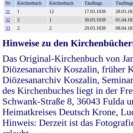
Nr
Kirchenbuch
Kirchenbuch
Täuflings
Täufling
31
1
12
17.03.1838
28.03.18
32
2
1
30.03.1838
01.04.18
33
2
2
29.03.1838
08.04.18
Hinweise zu den Kirchenbücher
Das Original-Kirchenbuch von Jan
Diözesanarchiv Koszalin, früher Kö
Diözesanarchiv Koszalin, Seminar
des Kirchenbuches liegt in der Fr
Schwank-Straße 8, 36043 Fulda u
Heimatkreises Deutsch Krone, Lu
Hinweis: Derzeit ist das Fotograf