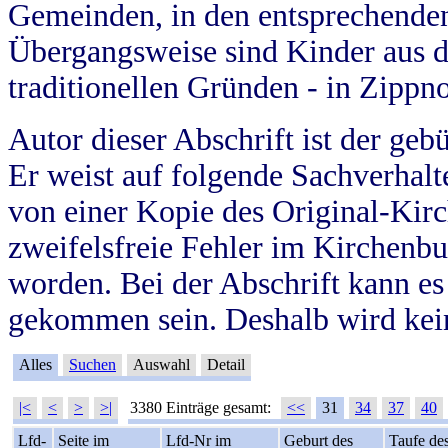
Gemeinden, in den entsprechende
Übergangsweise sind Kinder aus 
traditionellen Gründen - in Zippn
Autor dieser Abschrift ist der geb
Er weist auf folgende Sachverhalte
von einer Kopie des Original-Kirc
zweifelsfreie Fehler im Kirchenbuc
worden. Bei der Abschrift kann e
gekommen sein. Deshalb wird kein
Alles
Suchen
Auswahl
Detail
|<
<
>
>|
3380 Einträge gesamt:
<<
31
34
37
40
Lfd-
Seite im
Lfd-Nr im
Geburt des
Taufe de