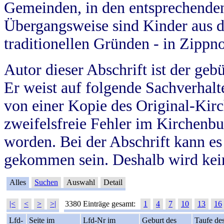
Gemeinden, in den entsprechende
Übergangsweise sind Kinder aus 
traditionellen Gründen - in Zippn
Autor dieser Abschrift ist der geb
Er weist auf folgende Sachverhalte
von einer Kopie des Original-Kirc
zweifelsfreie Fehler im Kirchenbuc
worden. Bei der Abschrift kann e
gekommen sein. Deshalb wird kein
Alles
Suchen
Auswahl
Detail
|<
<
>
>|
3380 Einträge gesamt:
1
4
7
10
13
16
Lfd-
Seite im
Lfd-Nr im
Geburt des
Taufe de