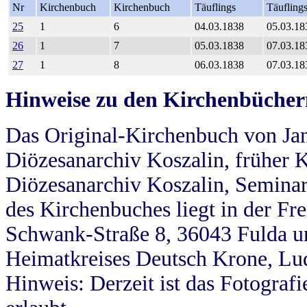
Nr
Kirchenbuch
Kirchenbuch
Täuflings
Täufling
25
1
6
04.03.1838
05.03.18
26
1
7
05.03.1838
07.03.18
27
1
8
06.03.1838
07.03.18
Hinweise zu den Kirchenbücher
Das Original-Kirchenbuch von Jan
Diözesanarchiv Koszalin, früher Kö
Diözesanarchiv Koszalin, Seminar
des Kirchenbuches liegt in der Fr
Schwank-Straße 8, 36043 Fulda u
Heimatkreises Deutsch Krone, Lu
Hinweis: Derzeit ist das Fotograf