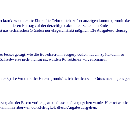
krank war, oder die Eltern die Geburt nicht sofort anzeigen konnten, wurde das
ann diesen Eintrag auf der derzeitigen aktuellen Seite - am Ende -
st aus technischen Gründen nur eingeschränkt möglich. Die Ausgabesortierung
r besser gesagt, wie die Bewohner ihn ausgesprochen haben. Später dann so
e Schreibweise nicht richtig ist, wurden Korrekturen vorgenommen.
r Spalte Wohnort der Eltern, grundsätzlich der deutsche Ortsname eingetragen.
rtsangabe der Eltern vorliegt, wenn diese auch angegeben wurde. Hierbei wurde
d kann man aber von der Richtigkeit dieser Angabe ausgehen.