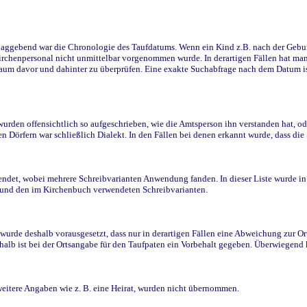
ggebend war die Chronologie des Taufdatums. Wenn ein Kind z.B. nach der Geburt 
rchenpersonal nicht unmittelbar vorgenommen wurde. In derartigen Fällen hat man d
raum davor und dahinter zu überprüfen. Eine exakte Suchabfrage nach dem Datum i
den offensichtlich so aufgeschrieben, wie die Amtsperson ihn verstanden hat, ode
n Dörfern war schließlich Dialekt. In den Fällen bei denen erkannt wurde, dass di
t, wobei mehrere Schreibvarianten Anwendung fanden. In dieser Liste wurde in de
n und den im Kirchenbuch verwendeten Schreibvarianten.
wurde deshalb vorausgesetzt, dass nur in derartigen Fällen eine Abweichung zur O
eshalb ist bei der Ortsangabe für den Taufpaten ein Vorbehalt gegeben. Überwiegen
weitere Angaben wie z. B. eine Heirat, wurden nicht übernommen.