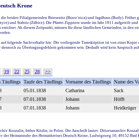
Deutsch Krone
ie beiden Filialgemeinden Briesenitz (Brzez`nica) und Jagdhaus (Budy). Früher g
yce) und Stabitz (Zdbice). Die Pfarrei Zippnow wurde im Jahr 1911 aufgeteilt und e
en errichtet. Ab diesem Zeitpunkt, müssen für diese ländlichen Gemeinden, in den
worden.
 auf folgende Sachverhalte hin: Die vorliegende Transkription ist von einer Kopie 
aber dennoch zu Übertragungsfehlern gekommen sein. Deshalb wird kein Anspruch auf 
19
22
25
28
>>
 Täuflings
Taufe des Täuflings
Vorname des Täuflings
Name des Va
8
05.01.1838
Catharina
Sack
7
07.01.1838
Johann
Höfft
8
07.01.1838
Johann
Heidkrüger
iv Koszalin, früher Köslin, in Polen. Die Anschrift lautet: Diözesanarchiv Koszal
v der Heimatstube des Heimatkreises Deutsch Krone, Ludwigsweg 10, 49152 Bad Ess