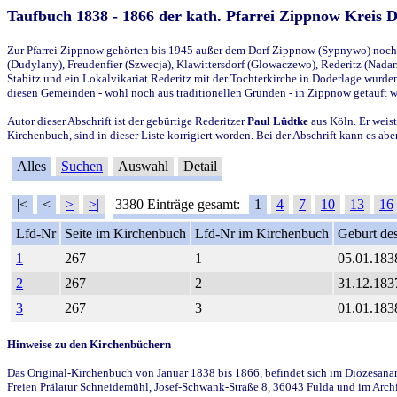
Taufbuch 1838 - 1866 der kath. Pfarrei Zippnow Kreis 
Zur Pfarrei Zippnow gehörten bis 1945 außer dem Dorf Zippnow (Sypnywo) noch d
(Dudylany), Freudenfier (Szwecja), Klawittersdorf (Glowaczewo), Rederitz (Nadarz
Stabitz und ein Lokalvikariat Rederitz mit der Tochterkirche in Doderlage wurd
diesen Gemeinden - wohl noch aus traditionellen Gründen - in Zippnow getauft 
Autor dieser Abschrift ist der gebürtige Rederitzer
Paul Lüdtke
aus Köln. Er weist
Kirchenbuch, sind in dieser Liste korrigiert worden. Bei der Abschrift kann es 
Alles
Suchen
Auswahl
Detail
|<
<
>
>|
3380 Einträge gesamt:
1
4
7
10
13
16
Lfd-Nr
Seite im Kirchenbuch
Lfd-Nr im Kirchenbuch
Geburt des
1
267
1
05.01.183
2
267
2
31.12.183
3
267
3
01.01.183
Hinweise zu den Kirchenbüchern
Das Original-Kirchenbuch von Januar 1838 bis 1866, befindet sich im Diözesanarch
Freien Prälatur Schneidemühl, Josef-Schwank-Straße 8, 36043 Fulda und im Archi