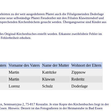
ehörten zu der weit ausgedehnten Pfarrei auch die Filialgemeinden Doderlage
ine neue selbständige Pfarrei Freudenfier mit den Filialen Klawittersdorf und
 entsprechenden Kirchenbüchern gesucht werden. Übergangsweise sind Kinder aus
des Original-Kirchenbuches erstellt worden. Erkannte zweifelsfreie Fehler im
Fehlerfreiheit erhoben.
ters
Vorname des Vaters
Name der Mutter
Wohnort der Eltern
Martin
Katritzke
Zippnow
Martin
Klawun
Rederitz
Lorenz
Schulz
Doderlage
in, Seminarryjna 2, 75-817 Koszalin. Je eine Kopie des Kirchenbuches liegt in der
en. Hinweis: Derzeit ist das Fotografieren in der Heimatstube in Bad Essen