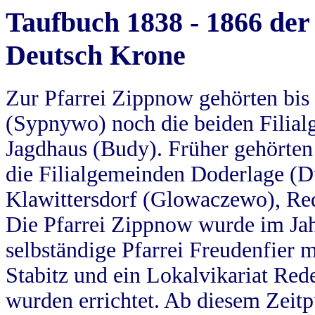
Taufbuch 1838 - 1866 der
Deutsch Krone
Zur Pfarrei Zippnow gehörten bi
(Sypnywo) noch die beiden Filial
Jagdhaus (Budy). Früher gehörten 
die Filialgemeinden Doderlage (D
Klawittersdorf (Glowaczewo), Red
Die Pfarrei Zippnow wurde im Jah
selbständige Pfarrei Freudenfier m
Stabitz und ein Lokalvikariat Red
wurden errichtet. Ab diesem Zeitp