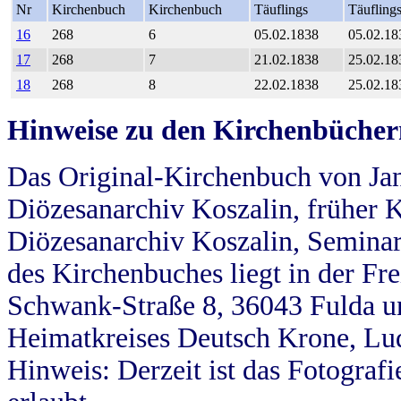
Nr
Kirchenbuch
Kirchenbuch
Täuflings
Täufling
16
268
6
05.02.1838
05.02.18
17
268
7
21.02.1838
25.02.18
18
268
8
22.02.1838
25.02.18
Hinweise zu den Kirchenbücher
Das Original-Kirchenbuch von Jan
Diözesanarchiv Koszalin, früher Kö
Diözesanarchiv Koszalin, Seminar
des Kirchenbuches liegt in der Fr
Schwank-Straße 8, 36043 Fulda u
Heimatkreises Deutsch Krone, Lu
Hinweis: Derzeit ist das Fotograf