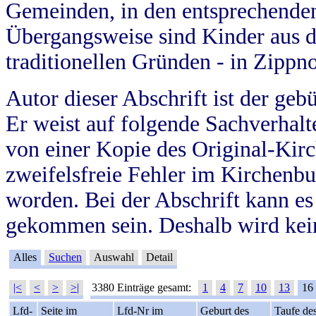
Gemeinden, in den entsprechende
Übergangsweise sind Kinder aus 
traditionellen Gründen - in Zippn
Autor dieser Abschrift ist der geb
Er weist auf folgende Sachverhalte
von einer Kopie des Original-Kirc
zweifelsfreie Fehler im Kirchenbuc
worden. Bei der Abschrift kann e
gekommen sein. Deshalb wird kein
Alles
Suchen
Auswahl
Detail
|<
<
>
>|
3380 Einträge gesamt:
1
4
7
10
13
16
Lfd-
Seite im
Lfd-Nr im
Geburt des
Taufe de