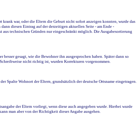
krank war, oder die Eltern die Geburt nicht sofort anzeigen konnten, wurde das
ann diesen Eintrag auf der derzeitigen aktuellen Seite - am Ende -
st aus technischen Gründen nur eingeschränkt möglich. Die Ausgabesortierung
r besser gesagt, wie die Bewohner ihn ausgesprochen haben. Später dann so
e Schreibweise nicht richtig ist, wurden Korrekturen vorgenommen.
r Spalte Wohnort der Eltern, grundsätzlich der deutsche Ortsname eingetragen.
rtsangabe der Eltern vorliegt, wenn diese auch angegeben wurde. Hierbei wurde
d kann man aber von der Richtigkeit dieser Angabe ausgehen.