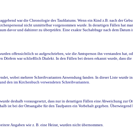
ggebend war die Chronologie des Taufdatums. Wenn ein Kind z.B. nach der Geburt 
rchenpersonal nicht unmittelbar vorgenommen wurde. In derartigen Fällen hat man d
raum davor und dahinter zu überprüfen. Eine exakte Suchabfrage nach dem Datum i
den offensichtlich so aufgeschrieben, wie die Amtsperson ihn verstanden hat, ode
n Dörfern war schließlich Dialekt. In den Fällen bei denen erkannt wurde, dass di
t, wobei mehrere Schreibvarianten Anwendung fanden. In dieser Liste wurde in de
n und den im Kirchenbuch verwendeten Schreibvarianten.
wurde deshalb vorausgesetzt, dass nur in derartigen Fällen eine Abweichung zur O
eshalb ist bei der Ortsangabe für den Taufpaten ein Vorbehalt gegeben. Überwiegen
weitere Angaben wie z. B. eine Heirat, wurden nicht übernommen.