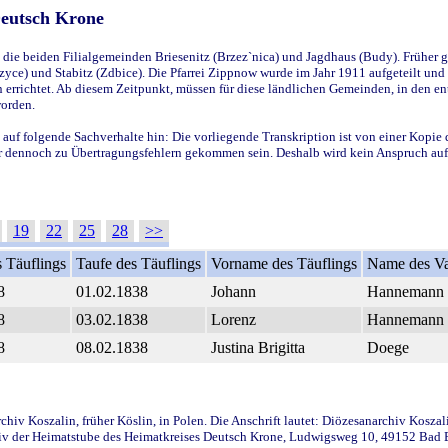
Deutsch Krone
ie beiden Filialgemeinden Briesenitz (Brzez`nica) und Jagdhaus (Budy). Früher g
yce) und Stabitz (Zdbice). Die Pfarrei Zippnow wurde im Jahr 1911 aufgeteilt und e
en errichtet. Ab diesem Zeitpunkt, müssen für diese ländlichen Gemeinden, in den
worden.
 auf folgende Sachverhalte hin: Die vorliegende Transkription ist von einer Kopie 
aber dennoch zu Übertragungsfehlern gekommen sein. Deshalb wird kein Anspruch auf 
19
22
25
28
>>
 Täuflings
Taufe des Täuflings
Vorname des Täuflings
Name des Va
8
01.02.1838
Johann
Hannemann
8
03.02.1838
Lorenz
Hannemann
8
08.02.1838
Justina Brigitta
Doege
iv Koszalin, früher Köslin, in Polen. Die Anschrift lautet: Diözesanarchiv Koszal
v der Heimatstube des Heimatkreises Deutsch Krone, Ludwigsweg 10, 49152 Bad Ess