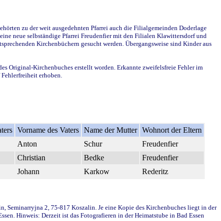
ehörten zu der weit ausgedehnten Pfarrei auch die Filialgemeinden Doderlage
ine neue selbständige Pfarrei Freudenfier mit den Filialen Klawittersdorf und
 entsprechenden Kirchenbüchern gesucht werden. Übergangsweise sind Kinder aus
des Original-Kirchenbuches erstellt worden. Erkannte zweifelsfreie Fehler im
Fehlerfreiheit erhoben.
ters
Vorname des Vaters
Name der Mutter
Wohnort der Eltern
Anton
Schur
Freudenfier
Christian
Bedke
Freudenfier
Johann
Karkow
Rederitz
in, Seminarryjna 2, 75-817 Koszalin. Je eine Kopie des Kirchenbuches liegt in der
en. Hinweis: Derzeit ist das Fotografieren in der Heimatstube in Bad Essen