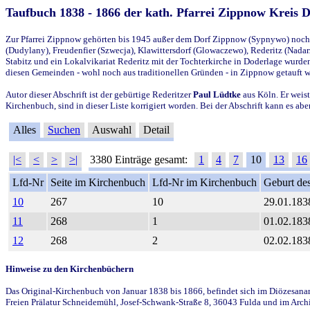
Taufbuch 1838 - 1866 der kath. Pfarrei Zippnow Kreis 
Zur Pfarrei Zippnow gehörten bis 1945 außer dem Dorf Zippnow (Sypnywo) noch d
(Dudylany), Freudenfier (Szwecja), Klawittersdorf (Glowaczewo), Rederitz (Nadarz
Stabitz und ein Lokalvikariat Rederitz mit der Tochterkirche in Doderlage wurd
diesen Gemeinden - wohl noch aus traditionellen Gründen - in Zippnow getauft 
Autor dieser Abschrift ist der gebürtige Rederitzer
Paul Lüdtke
aus Köln. Er weist
Kirchenbuch, sind in dieser Liste korrigiert worden. Bei der Abschrift kann es 
Alles
Suchen
Auswahl
Detail
|<
<
>
>|
3380 Einträge gesamt:
1
4
7
10
13
16
Lfd-Nr
Seite im Kirchenbuch
Lfd-Nr im Kirchenbuch
Geburt des
10
267
10
29.01.183
11
268
1
01.02.183
12
268
2
02.02.183
Hinweise zu den Kirchenbüchern
Das Original-Kirchenbuch von Januar 1838 bis 1866, befindet sich im Diözesanarch
Freien Prälatur Schneidemühl, Josef-Schwank-Straße 8, 36043 Fulda und im Archi