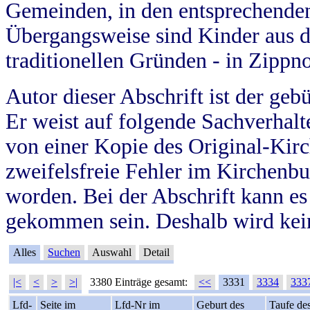
Gemeinden, in den entsprechende
Übergangsweise sind Kinder aus 
traditionellen Gründen - in Zippn
Autor dieser Abschrift ist der geb
Er weist auf folgende Sachverhalte
von einer Kopie des Original-Kirc
zweifelsfreie Fehler im Kirchenbuc
worden. Bei der Abschrift kann e
gekommen sein. Deshalb wird kein
Alles
Suchen
Auswahl
Detail
|<
<
>
>|
3380 Einträge gesamt:
<<
3331
3334
333
Lfd-
Seite im
Lfd-Nr im
Geburt des
Taufe de