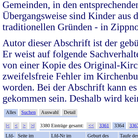
Gemeinden, in den entsprechende
Übergangsweise sind Kinder aus 
traditionellen Gründen - in Zippn
Autor dieser Abschrift ist der geb
Er weist auf folgende Sachverhalte
von einer Kopie des Original-Kirc
zweifelsfreie Fehler im Kirchenbuc
worden. Bei der Abschrift kann e
gekommen sein. Deshalb wird kein
Alles
Suchen
Auswahl
Detail
|<
<
>
>|
3380 Einträge gesamt:
<<
3361
3364
336
Lfd-
Seite im
Lfd-Nr im
Geburt des
Taufe de