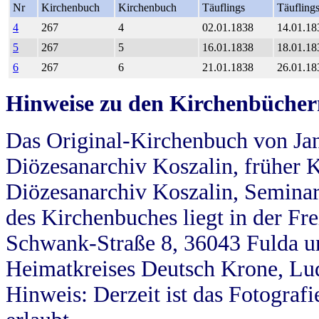
Nr
Kirchenbuch
Kirchenbuch
Täuflings
Täufling
4
267
4
02.01.1838
14.01.18
5
267
5
16.01.1838
18.01.18
6
267
6
21.01.1838
26.01.18
Hinweise zu den Kirchenbücher
Das Original-Kirchenbuch von Jan
Diözesanarchiv Koszalin, früher Kö
Diözesanarchiv Koszalin, Seminar
des Kirchenbuches liegt in der Fr
Schwank-Straße 8, 36043 Fulda u
Heimatkreises Deutsch Krone, Lu
Hinweis: Derzeit ist das Fotograf