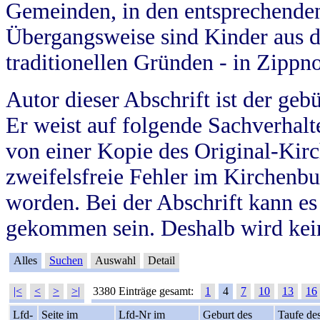
Gemeinden, in den entsprechende
Übergangsweise sind Kinder aus 
traditionellen Gründen - in Zippn
Autor dieser Abschrift ist der geb
Er weist auf folgende Sachverhalte
von einer Kopie des Original-Kirc
zweifelsfreie Fehler im Kirchenbuc
worden. Bei der Abschrift kann e
gekommen sein. Deshalb wird kein
Alles
Suchen
Auswahl
Detail
|<
<
>
>|
3380 Einträge gesamt:
1
4
7
10
13
16
Lfd-
Seite im
Lfd-Nr im
Geburt des
Taufe de