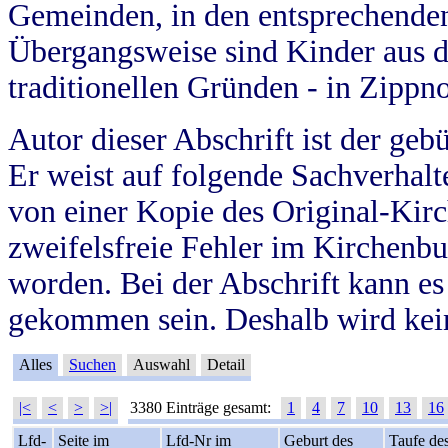
Gemeinden, in den entsprechende
Übergangsweise sind Kinder aus 
traditionellen Gründen - in Zippn
Autor dieser Abschrift ist der geb
Er weist auf folgende Sachverhalte
von einer Kopie des Original-Kirc
zweifelsfreie Fehler im Kirchenbuc
worden. Bei der Abschrift kann e
gekommen sein. Deshalb wird kein
Alles
Suchen
Auswahl
Detail
|<
<
>
>|
3380 Einträge gesamt:
1
4
7
10
13
16
Lfd-
Seite im
Lfd-Nr im
Geburt des
Taufe de