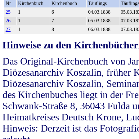
Nr
Kirchenbuch
Kirchenbuch
Täuflings
Täufling
25
1
6
04.03.1838
05.03.18
26
1
7
05.03.1838
07.03.18
27
1
8
06.03.1838
07.03.18
Hinweise zu den Kirchenbücher
Das Original-Kirchenbuch von Jan
Diözesanarchiv Koszalin, früher Kö
Diözesanarchiv Koszalin, Seminar
des Kirchenbuches liegt in der Fr
Schwank-Straße 8, 36043 Fulda u
Heimatkreises Deutsch Krone, Lu
Hinweis: Derzeit ist das Fotograf