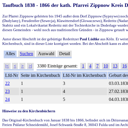
Taufbuch 1838 - 1866 der kath. Pfarrei Zippnow Kreis 
Zur Pfarrei Zippnow gehörten bis 1945 außer dem Dorf Zippnow (Sypnywo) noch d
(Dudylany), Freudenfier (Szwecja), Klawittersdorf (Glowaczewo), Rederitz (Nadarz
Stabitz und ein Lokalvikariat Rederitz mit der Tochterkirche in Doderlage wurd
diesen Gemeinden - wohl noch aus traditionellen Gründen - in Zippnow getauft 
Autor dieser Abschrift ist der gebürtige Rederitzer
Paul Lüdtke
aus Köln. Er weist
Kirchenbuch, sind in dieser Liste korrigiert worden. Bei der Abschrift kann es 
Alles
Suchen
Auswahl
Detail
|<
<
>
>|
3380 Einträge gesamt:
1
4
7
10
13
16
Lfd-Nr
Seite im Kirchenbuch
Lfd-Nr im Kirchenbuch
Geburt des
22
1
3
03.03.183
23
1
4
27.02.183
24
1
5
04.03.183
Hinweise zu den Kirchenbüchern
Das Original-Kirchenbuch von Januar 1838 bis 1866, befindet sich im Diözesanarch
Freien Prälatur Schneidemühl, Josef-Schwank-Straße 8, 36043 Fulda und im Archi