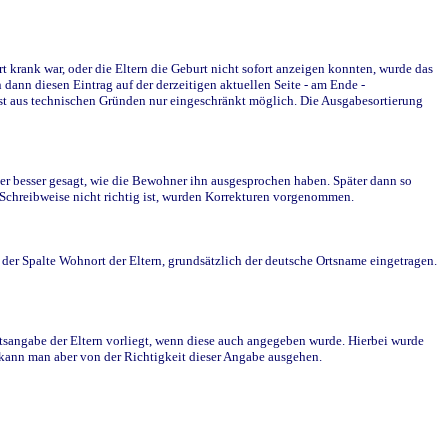
krank war, oder die Eltern die Geburt nicht sofort anzeigen konnten, wurde das
ann diesen Eintrag auf der derzeitigen aktuellen Seite - am Ende -
st aus technischen Gründen nur eingeschränkt möglich. Die Ausgabesortierung
r besser gesagt, wie die Bewohner ihn ausgesprochen haben. Später dann so
e Schreibweise nicht richtig ist, wurden Korrekturen vorgenommen.
r Spalte Wohnort der Eltern, grundsätzlich der deutsche Ortsname eingetragen.
rtsangabe der Eltern vorliegt, wenn diese auch angegeben wurde. Hierbei wurde
d kann man aber von der Richtigkeit dieser Angabe ausgehen.