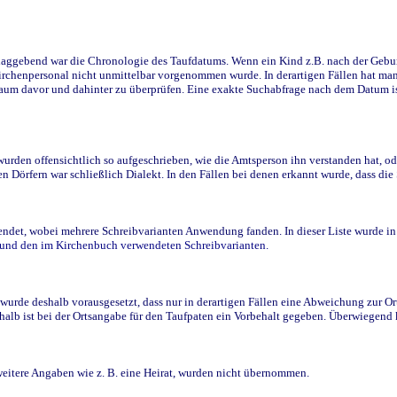
ggebend war die Chronologie des Taufdatums. Wenn ein Kind z.B. nach der Geburt 
rchenpersonal nicht unmittelbar vorgenommen wurde. In derartigen Fällen hat man d
raum davor und dahinter zu überprüfen. Eine exakte Suchabfrage nach dem Datum i
den offensichtlich so aufgeschrieben, wie die Amtsperson ihn verstanden hat, ode
n Dörfern war schließlich Dialekt. In den Fällen bei denen erkannt wurde, dass di
t, wobei mehrere Schreibvarianten Anwendung fanden. In dieser Liste wurde in de
n und den im Kirchenbuch verwendeten Schreibvarianten.
wurde deshalb vorausgesetzt, dass nur in derartigen Fällen eine Abweichung zur O
eshalb ist bei der Ortsangabe für den Taufpaten ein Vorbehalt gegeben. Überwiegen
weitere Angaben wie z. B. eine Heirat, wurden nicht übernommen.