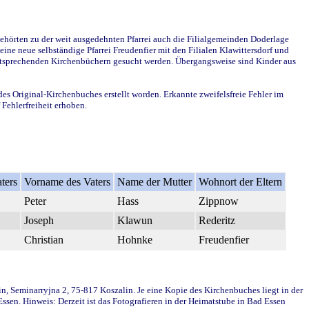
ehörten zu der weit ausgedehnten Pfarrei auch die Filialgemeinden Doderlage
ine neue selbständige Pfarrei Freudenfier mit den Filialen Klawittersdorf und
 entsprechenden Kirchenbüchern gesucht werden. Übergangsweise sind Kinder aus
des Original-Kirchenbuches erstellt worden. Erkannte zweifelsfreie Fehler im
Fehlerfreiheit erhoben.
ters
Vorname des Vaters
Name der Mutter
Wohnort der Eltern
Peter
Hass
Zippnow
Joseph
Klawun
Rederitz
Christian
Hohnke
Freudenfier
in, Seminarryjna 2, 75-817 Koszalin. Je eine Kopie des Kirchenbuches liegt in der
en. Hinweis: Derzeit ist das Fotografieren in der Heimatstube in Bad Essen