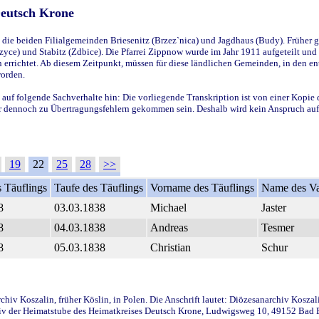
Deutsch Krone
ie beiden Filialgemeinden Briesenitz (Brzez`nica) und Jagdhaus (Budy). Früher g
yce) und Stabitz (Zdbice). Die Pfarrei Zippnow wurde im Jahr 1911 aufgeteilt und e
en errichtet. Ab diesem Zeitpunkt, müssen für diese ländlichen Gemeinden, in den
worden.
 auf folgende Sachverhalte hin: Die vorliegende Transkription ist von einer Kopie 
aber dennoch zu Übertragungsfehlern gekommen sein. Deshalb wird kein Anspruch auf 
19
22
25
28
>>
 Täuflings
Taufe des Täuflings
Vorname des Täuflings
Name des Va
8
03.03.1838
Michael
Jaster
8
04.03.1838
Andreas
Tesmer
8
05.03.1838
Christian
Schur
iv Koszalin, früher Köslin, in Polen. Die Anschrift lautet: Diözesanarchiv Koszal
v der Heimatstube des Heimatkreises Deutsch Krone, Ludwigsweg 10, 49152 Bad Ess