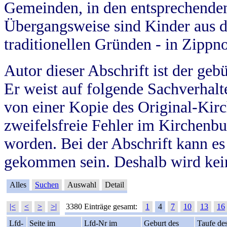
Gemeinden, in den entsprechende
Übergangsweise sind Kinder aus 
traditionellen Gründen - in Zippn
Autor dieser Abschrift ist der geb
Er weist auf folgende Sachverhalte
von einer Kopie des Original-Kirc
zweifelsfreie Fehler im Kirchenbuc
worden. Bei der Abschrift kann e
gekommen sein. Deshalb wird kein
Alles
Suchen
Auswahl
Detail
|<
<
>
>|
3380 Einträge gesamt:
1
4
7
10
13
16
Lfd-
Seite im
Lfd-Nr im
Geburt des
Taufe de