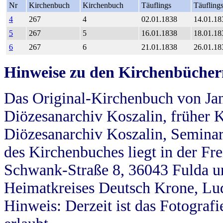
Nr
Kirchenbuch
Kirchenbuch
Täuflings
Täufling
4
267
4
02.01.1838
14.01.18
5
267
5
16.01.1838
18.01.18
6
267
6
21.01.1838
26.01.18
Hinweise zu den Kirchenbücher
Das Original-Kirchenbuch von Jan
Diözesanarchiv Koszalin, früher Kö
Diözesanarchiv Koszalin, Seminar
des Kirchenbuches liegt in der Fr
Schwank-Straße 8, 36043 Fulda u
Heimatkreises Deutsch Krone, Lu
Hinweis: Derzeit ist das Fotograf