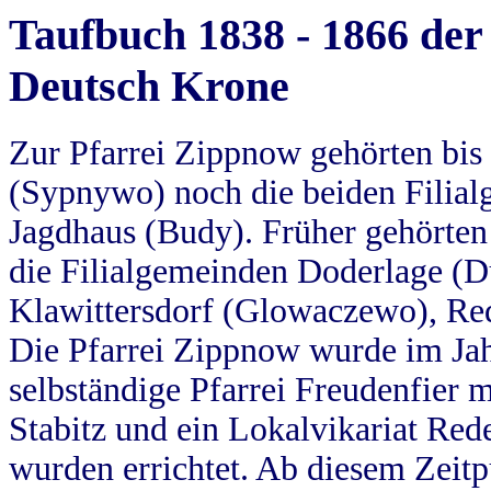
Taufbuch 1838 - 1866 der
Deutsch Krone
Zur Pfarrei Zippnow gehörten bi
(Sypnywo) noch die beiden Filial
Jagdhaus (Budy). Früher gehörten 
die Filialgemeinden Doderlage (D
Klawittersdorf (Glowaczewo), Red
Die Pfarrei Zippnow wurde im Jah
selbständige Pfarrei Freudenfier m
Stabitz und ein Lokalvikariat Red
wurden errichtet. Ab diesem Zeitp