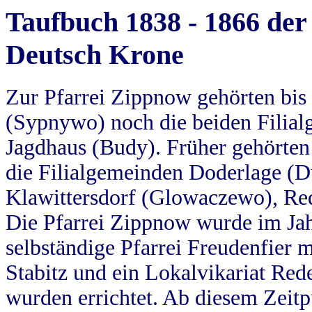
Taufbuch 1838 - 1866 der
Deutsch Krone
Zur Pfarrei Zippnow gehörten bi
(Sypnywo) noch die beiden Filial
Jagdhaus (Budy). Früher gehörten 
die Filialgemeinden Doderlage (D
Klawittersdorf (Glowaczewo), Red
Die Pfarrei Zippnow wurde im Jah
selbständige Pfarrei Freudenfier m
Stabitz und ein Lokalvikariat Red
wurden errichtet. Ab diesem Zeitp