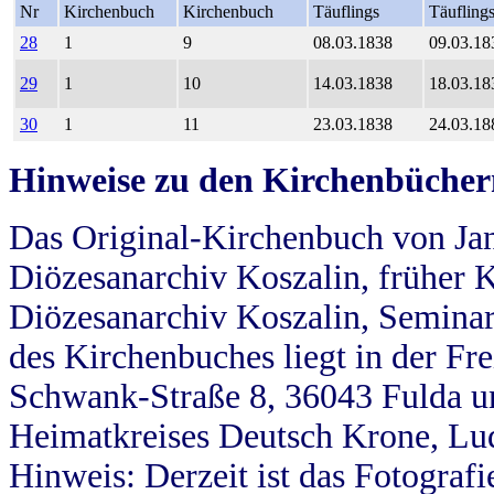
Nr
Kirchenbuch
Kirchenbuch
Täuflings
Täufling
28
1
9
08.03.1838
09.03.18
29
1
10
14.03.1838
18.03.18
30
1
11
23.03.1838
24.03.18
Hinweise zu den Kirchenbücher
Das Original-Kirchenbuch von Jan
Diözesanarchiv Koszalin, früher Kö
Diözesanarchiv Koszalin, Seminar
des Kirchenbuches liegt in der Fr
Schwank-Straße 8, 36043 Fulda u
Heimatkreises Deutsch Krone, Lu
Hinweis: Derzeit ist das Fotograf