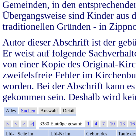
Gemeinden, in den entsprechende
Übergangsweise sind Kinder aus 
traditionellen Gründen - in Zippn
Autor dieser Abschrift ist der geb
Er weist auf folgende Sachverhalte
von einer Kopie des Original-Kirc
zweifelsfreie Fehler im Kirchenbuc
worden. Bei der Abschrift kann e
gekommen sein. Deshalb wird kein
Alles
Suchen
Auswahl
Detail
|<
<
>
>|
3380 Einträge gesamt:
1
4
7
10
13
16
Lfd-
Seite im
Lfd-Nr im
Geburt des
Taufe de