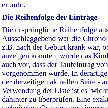
erlaubt.
Die Reihenfolge der Einträge
Die ursprüngliche Reihenfolge au
Ausschlaggebend war die Chronol
z.B. nach der Geburt krank war, od
anzeigen konnten, wurde das Kind
auch vor, dass der Taufeintrag vo
vorgenommen wurde. In derartigen
der derzeitigen aktuellen Seite -
Verwendung der Liste ist es wich
dahinter zu überprüfen. Eine exa
technischen Gründen nur eingesch