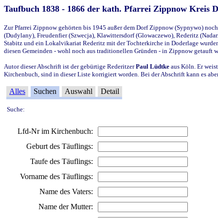
Taufbuch 1838 - 1866 der kath. Pfarrei Zippnow Kreis 
Zur Pfarrei Zippnow gehörten bis 1945 außer dem Dorf Zippnow (Sypnywo) noch d
(Dudylany), Freudenfier (Szwecja), Klawittersdorf (Glowaczewo), Rederitz (Nadarz
Stabitz und ein Lokalvikariat Rederitz mit der Tochterkirche in Doderlage wurd
diesen Gemeinden - wohl noch aus traditionellen Gründen - in Zippnow getauft 
Autor dieser Abschrift ist der gebürtige Rederitzer
Paul Lüdtke
aus Köln. Er weist
Kirchenbuch, sind in dieser Liste korrigiert worden. Bei der Abschrift kann es 
Alles
Suchen
Auswahl
Detail
Suche:
Lfd-Nr im Kirchenbuch:
Geburt des Täuflings:
Taufe des Täuflings:
Vorname des Täuflings:
Name des Vaters:
Name der Mutter: