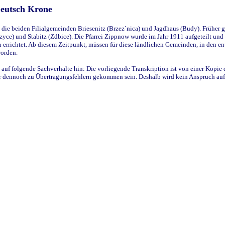
Deutsch Krone
ie beiden Filialgemeinden Briesenitz (Brzez`nica) und Jagdhaus (Budy). Früher g
yce) und Stabitz (Zdbice). Die Pfarrei Zippnow wurde im Jahr 1911 aufgeteilt und e
en errichtet. Ab diesem Zeitpunkt, müssen für diese ländlichen Gemeinden, in den
worden.
 auf folgende Sachverhalte hin: Die vorliegende Transkription ist von einer Kopie 
aber dennoch zu Übertragungsfehlern gekommen sein. Deshalb wird kein Anspruch auf 