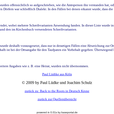
den offensichtlich so aufgeschrieben, wie die Amtsperson ihn verstanden hat, ode
n Dörfern war schließlich Dialekt. In den Fällen bei denen erkannt wurde, dass di
t, wobei mehrere Schreibvarianten Anwendung fanden. In dieser Liste wurde in de
n und den im Kirchenbuch verwendeten Schreibvarianten.
wurde deshalb vorausgesetzt, dass nur in derartigen Fällen eine Abweichung zur O
eshalb ist bei der Ortsangabe für den Taufpaten ein Vorbehalt gegeben. Überwiegen
weitere Angaben wie z. B. eine Heirat, wurden nicht übernommen.
Paul Lüdtke aus Köln
© 2009 by Paul Lüdke und Joachim Schulz
zurück zu: Back to the Roots in Deutsch Krone
zurück zur Quellenübersicht
powered in 0.01s by baseportal.de