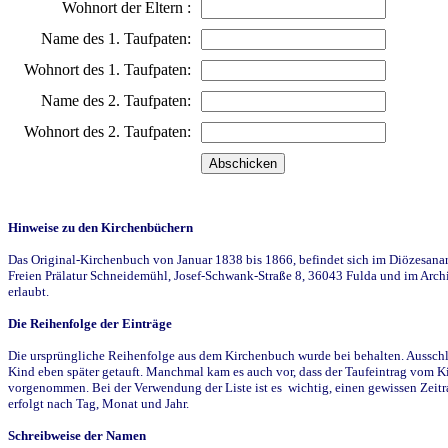
Wohnort der Eltern :
Name des 1. Taufpaten:
Wohnort des 1. Taufpaten:
Name des 2. Taufpaten:
Wohnort des 2. Taufpaten:
Hinweise zu den Kirchenbüchern
Das Original-Kirchenbuch von Januar 1838 bis 1866, befindet sich im Diözesanarch
Freien Prälatur Schneidemühl, Josef-Schwank-Straße 8, 36043 Fulda und im Archi
erlaubt.
Die Reihenfolge der Einträge
Die ursprüngliche Reihenfolge aus dem Kirchenbuch wurde bei behalten. Ausschla
Kind eben später getauft. Manchmal kam es auch vor, dass der Taufeintrag vom Ki
vorgenommen. Bei der Verwendung der Liste ist es wichtig, einen gewissen Zeit
erfolgt nach Tag, Monat und Jahr.
Schreibweise der Namen