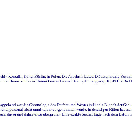
iv Koszalin, früher Köslin, in Polen. Die Anschrift lautet: Diözesanarchiv Koszal
v der Heimatstube des Heimatkreises Deutsch Krone, Ludwigsweg 10, 49152 Bad Ess
ggebend war die Chronologie des Taufdatums. Wenn ein Kind z.B. nach der Geburt 
rchenpersonal nicht unmittelbar vorgenommen wurde. In derartigen Fällen hat man d
raum davor und dahinter zu überprüfen. Eine exakte Suchabfrage nach dem Datum i