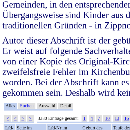
Gemeinden, in den entsprechende
Übergangsweise sind Kinder aus 
traditionellen Gründen - in Zippn
Autor dieser Abschrift ist der geb
Er weist auf folgende Sachverhalte
von einer Kopie des Original-Kirc
zweifelsfreie Fehler im Kirchenbuc
worden. Bei der Abschrift kann e
gekommen sein. Deshalb wird kein
Alles
Suchen
Auswahl
Detail
|<
<
>
>|
3380 Einträge gesamt:
1
4
7
10
13
16
Lfd-
Seite im
Lfd-Nr im
Geburt des
Taufe de