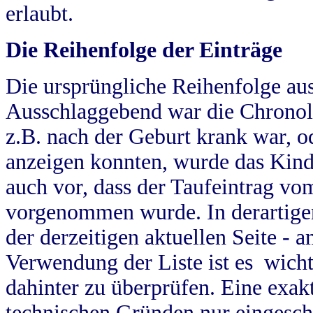
erlaubt.
Die Reihenfolge der Einträge
Die ursprüngliche Reihenfolge au
Ausschlaggebend war die Chronol
z.B. nach der Geburt krank war, od
anzeigen konnten, wurde das Kind
auch vor, dass der Taufeintrag vo
vorgenommen wurde. In derartigen
der derzeitigen aktuellen Seite -
Verwendung der Liste ist es wich
dahinter zu überprüfen. Eine exa
technischen Gründen nur eingesch