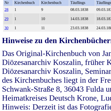
Nr
Kirchenbuch
Kirchenbuch
Täuflings
Täufling
28
1
9
08.03.1838
09.03.18
29
1
10
14.03.1838
18.03.18
30
1
11
23.03.1838
24.03.18
Hinweise zu den Kirchenbücher
Das Original-Kirchenbuch von Jan
Diözesanarchiv Koszalin, früher Kö
Diözesanarchiv Koszalin, Seminar
des Kirchenbuches liegt in der Fr
Schwank-Straße 8, 36043 Fulda u
Heimatkreises Deutsch Krone, Lu
Hinweis: Derzeit ist das Fotograf