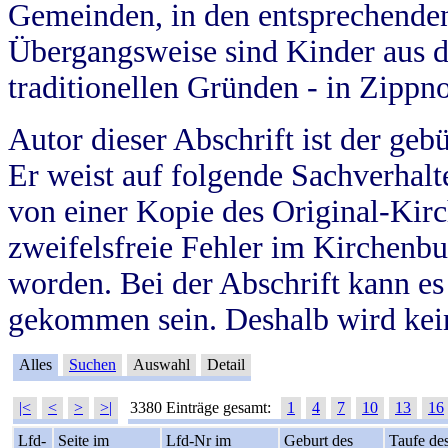
Gemeinden, in den entsprechende
Übergangsweise sind Kinder aus 
traditionellen Gründen - in Zippn
Autor dieser Abschrift ist der geb
Er weist auf folgende Sachverhalte
von einer Kopie des Original-Kirc
zweifelsfreie Fehler im Kirchenbuc
worden. Bei der Abschrift kann e
gekommen sein. Deshalb wird kein
Alles
Suchen
Auswahl
Detail
|<
<
>
>|
3380 Einträge gesamt:
1
4
7
10
13
16
Lfd-
Seite im
Lfd-Nr im
Geburt des
Taufe de