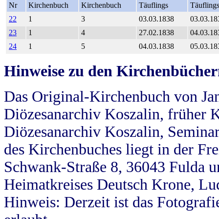
Nr
Kirchenbuch
Kirchenbuch
Täuflings
Täufling
22
1
3
03.03.1838
03.03.18
23
1
4
27.02.1838
04.03.18
24
1
5
04.03.1838
05.03.18
Hinweise zu den Kirchenbücher
Das Original-Kirchenbuch von Jan
Diözesanarchiv Koszalin, früher Kö
Diözesanarchiv Koszalin, Seminar
des Kirchenbuches liegt in der Fr
Schwank-Straße 8, 36043 Fulda u
Heimatkreises Deutsch Krone, Lu
Hinweis: Derzeit ist das Fotograf