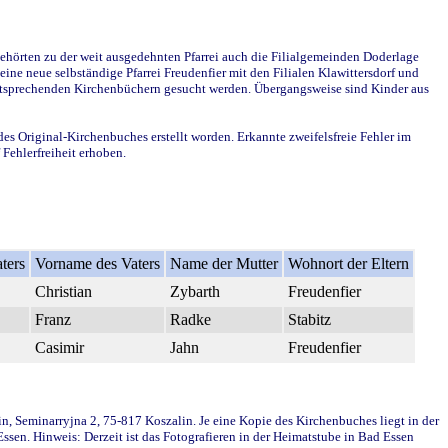
ehörten zu der weit ausgedehnten Pfarrei auch die Filialgemeinden Doderlage
ine neue selbständige Pfarrei Freudenfier mit den Filialen Klawittersdorf und
 entsprechenden Kirchenbüchern gesucht werden. Übergangsweise sind Kinder aus
des Original-Kirchenbuches erstellt worden. Erkannte zweifelsfreie Fehler im
Fehlerfreiheit erhoben.
ters
Vorname des Vaters
Name der Mutter
Wohnort der Eltern
Christian
Zybarth
Freudenfier
Franz
Radke
Stabitz
Casimir
Jahn
Freudenfier
in, Seminarryjna 2, 75-817 Koszalin. Je eine Kopie des Kirchenbuches liegt in der
en. Hinweis: Derzeit ist das Fotografieren in der Heimatstube in Bad Essen