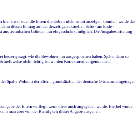
krank war, oder die Eltern die Geburt nicht sofort anzeigen konnten, wurde das
ann diesen Eintrag auf der derzeitigen aktuellen Seite - am Ende -
st aus technischen Gründen nur eingeschränkt möglich. Die Ausgabesortierung
r besser gesagt, wie die Bewohner ihn ausgesprochen haben. Später dann so
e Schreibweise nicht richtig ist, wurden Korrekturen vorgenommen.
r Spalte Wohnort der Eltern, grundsätzlich der deutsche Ortsname eingetragen.
rtsangabe der Eltern vorliegt, wenn diese auch angegeben wurde. Hierbei wurde
d kann man aber von der Richtigkeit dieser Angabe ausgehen.