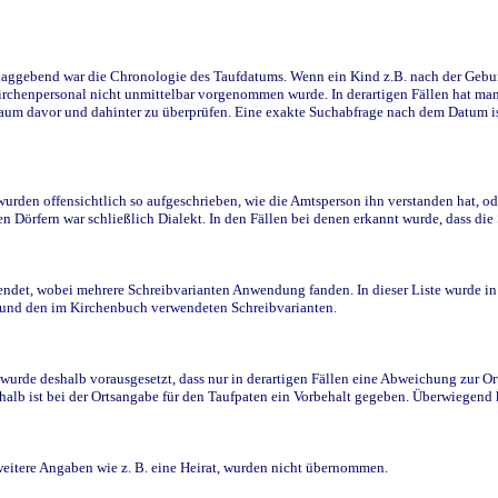
ggebend war die Chronologie des Taufdatums. Wenn ein Kind z.B. nach der Geburt 
rchenpersonal nicht unmittelbar vorgenommen wurde. In derartigen Fällen hat man d
raum davor und dahinter zu überprüfen. Eine exakte Suchabfrage nach dem Datum i
den offensichtlich so aufgeschrieben, wie die Amtsperson ihn verstanden hat, ode
n Dörfern war schließlich Dialekt. In den Fällen bei denen erkannt wurde, dass di
t, wobei mehrere Schreibvarianten Anwendung fanden. In dieser Liste wurde in de
n und den im Kirchenbuch verwendeten Schreibvarianten.
wurde deshalb vorausgesetzt, dass nur in derartigen Fällen eine Abweichung zur O
eshalb ist bei der Ortsangabe für den Taufpaten ein Vorbehalt gegeben. Überwiegen
weitere Angaben wie z. B. eine Heirat, wurden nicht übernommen.