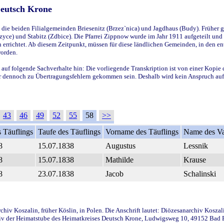
Deutsch Krone
ie beiden Filialgemeinden Briesenitz (Brzez`nica) und Jagdhaus (Budy). Früher g
yce) und Stabitz (Zdbice). Die Pfarrei Zippnow wurde im Jahr 1911 aufgeteilt und e
en errichtet. Ab diesem Zeitpunkt, müssen für diese ländlichen Gemeinden, in den
worden.
 auf folgende Sachverhalte hin: Die vorliegende Transkription ist von einer Kopie 
aber dennoch zu Übertragungsfehlern gekommen sein. Deshalb wird kein Anspruch auf 
43
46
49
52
55
58
>>
 Täuflings
Taufe des Täuflings
Vorname des Täuflings
Name des Va
8
15.07.1838
Augustus
Lessnik
8
15.07.1838
Mathilde
Krause
8
23.07.1838
Jacob
Schalinski
iv Koszalin, früher Köslin, in Polen. Die Anschrift lautet: Diözesanarchiv Koszal
v der Heimatstube des Heimatkreises Deutsch Krone, Ludwigsweg 10, 49152 Bad Ess