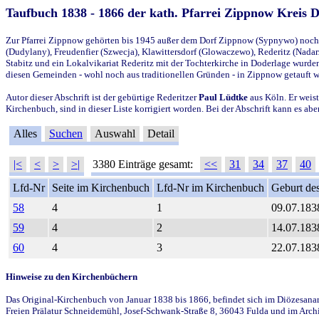
Taufbuch 1838 - 1866 der kath. Pfarrei Zippnow Kreis 
Zur Pfarrei Zippnow gehörten bis 1945 außer dem Dorf Zippnow (Sypnywo) noch d
(Dudylany), Freudenfier (Szwecja), Klawittersdorf (Glowaczewo), Rederitz (Nadarz
Stabitz und ein Lokalvikariat Rederitz mit der Tochterkirche in Doderlage wurd
diesen Gemeinden - wohl noch aus traditionellen Gründen - in Zippnow getauft 
Autor dieser Abschrift ist der gebürtige Rederitzer
Paul Lüdtke
aus Köln. Er weist
Kirchenbuch, sind in dieser Liste korrigiert worden. Bei der Abschrift kann es 
Alles
Suchen
Auswahl
Detail
|<
<
>
>|
3380 Einträge gesamt:
<<
31
34
37
40
Lfd-Nr
Seite im Kirchenbuch
Lfd-Nr im Kirchenbuch
Geburt des
58
4
1
09.07.183
59
4
2
14.07.183
60
4
3
22.07.183
Hinweise zu den Kirchenbüchern
Das Original-Kirchenbuch von Januar 1838 bis 1866, befindet sich im Diözesanarch
Freien Prälatur Schneidemühl, Josef-Schwank-Straße 8, 36043 Fulda und im Archi