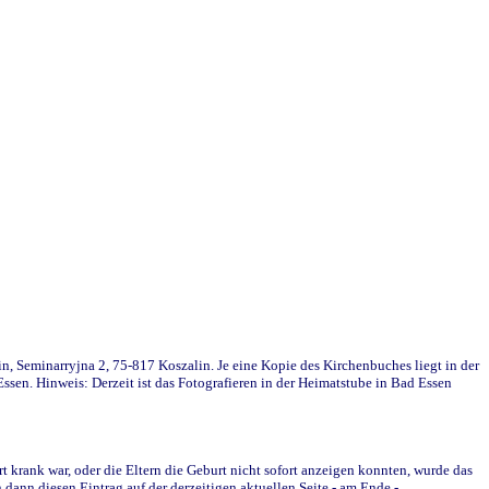
in, Seminarryjna 2, 75-817 Koszalin. Je eine Kopie des Kirchenbuches liegt in der
en. Hinweis: Derzeit ist das Fotografieren in der Heimatstube in Bad Essen
krank war, oder die Eltern die Geburt nicht sofort anzeigen konnten, wurde das
ann diesen Eintrag auf der derzeitigen aktuellen Seite - am Ende -