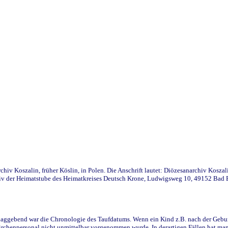
iv Koszalin, früher Köslin, in Polen. Die Anschrift lautet: Diözesanarchiv Koszal
v der Heimatstube des Heimatkreises Deutsch Krone, Ludwigsweg 10, 49152 Bad Ess
ggebend war die Chronologie des Taufdatums. Wenn ein Kind z.B. nach der Geburt 
rchenpersonal nicht unmittelbar vorgenommen wurde. In derartigen Fällen hat man d