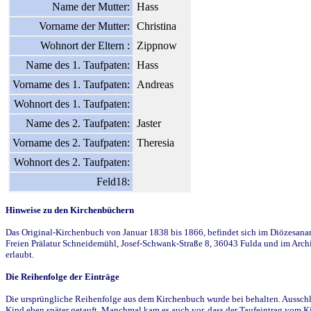
Name der Mutter:
Hass
Vorname der Mutter:
Christina
Wohnort der Eltern :
Zippnow
Name des 1. Taufpaten:
Hass
Vorname des 1. Taufpaten:
Andreas
Wohnort des 1. Taufpaten:
Name des 2. Taufpaten:
Jaster
Vorname des 2. Taufpaten:
Theresia
Wohnort des 2. Taufpaten:
Feld18:
Hinweise zu den Kirchenbüchern
Das Original-Kirchenbuch von Januar 1838 bis 1866, befindet sich im Diözesanarch
Freien Prälatur Schneidemühl, Josef-Schwank-Straße 8, 36043 Fulda und im Archi
erlaubt.
Die Reihenfolge der Einträge
Die ursprüngliche Reihenfolge aus dem Kirchenbuch wurde bei behalten. Ausschla
Kind eben später getauft. Manchmal kam es auch vor, dass der Taufeintrag vom Ki