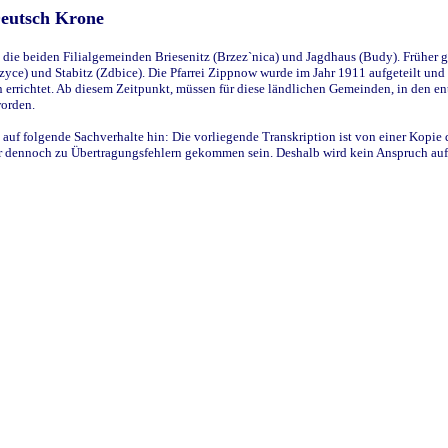
Deutsch Krone
ie beiden Filialgemeinden Briesenitz (Brzez`nica) und Jagdhaus (Budy). Früher g
yce) und Stabitz (Zdbice). Die Pfarrei Zippnow wurde im Jahr 1911 aufgeteilt und e
en errichtet. Ab diesem Zeitpunkt, müssen für diese ländlichen Gemeinden, in den
worden.
 auf folgende Sachverhalte hin: Die vorliegende Transkription ist von einer Kopie 
aber dennoch zu Übertragungsfehlern gekommen sein. Deshalb wird kein Anspruch auf 