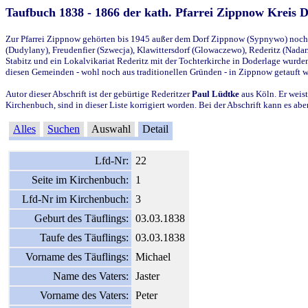
Taufbuch 1838 - 1866 der kath. Pfarrei Zippnow Kreis 
Zur Pfarrei Zippnow gehörten bis 1945 außer dem Dorf Zippnow (Sypnywo) noch d
(Dudylany), Freudenfier (Szwecja), Klawittersdorf (Glowaczewo), Rederitz (Nadarz
Stabitz und ein Lokalvikariat Rederitz mit der Tochterkirche in Doderlage wurd
diesen Gemeinden - wohl noch aus traditionellen Gründen - in Zippnow getauft 
Autor dieser Abschrift ist der gebürtige Rederitzer
Paul Lüdtke
aus Köln. Er weist
Kirchenbuch, sind in dieser Liste korrigiert worden. Bei der Abschrift kann es 
Alles
Suchen
Auswahl
Detail
Lfd-Nr:
22
Seite im Kirchenbuch:
1
Lfd-Nr im Kirchenbuch:
3
Geburt des Täuflings:
03.03.1838
Taufe des Täuflings:
03.03.1838
Vorname des Täuflings:
Michael
Name des Vaters:
Jaster
Vorname des Vaters:
Peter