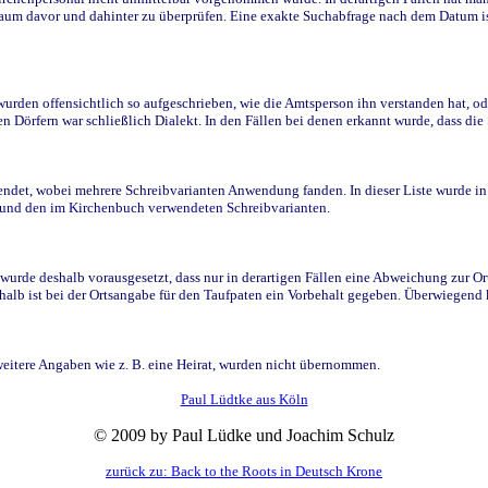
raum davor und dahinter zu überprüfen. Eine exakte Suchabfrage nach dem Datum i
den offensichtlich so aufgeschrieben, wie die Amtsperson ihn verstanden hat, ode
n Dörfern war schließlich Dialekt. In den Fällen bei denen erkannt wurde, dass di
t, wobei mehrere Schreibvarianten Anwendung fanden. In dieser Liste wurde in de
n und den im Kirchenbuch verwendeten Schreibvarianten.
wurde deshalb vorausgesetzt, dass nur in derartigen Fällen eine Abweichung zur O
eshalb ist bei der Ortsangabe für den Taufpaten ein Vorbehalt gegeben. Überwiegen
weitere Angaben wie z. B. eine Heirat, wurden nicht übernommen.
Paul Lüdtke aus Köln
© 2009 by Paul Lüdke und Joachim Schulz
zurück zu: Back to the Roots in Deutsch Krone