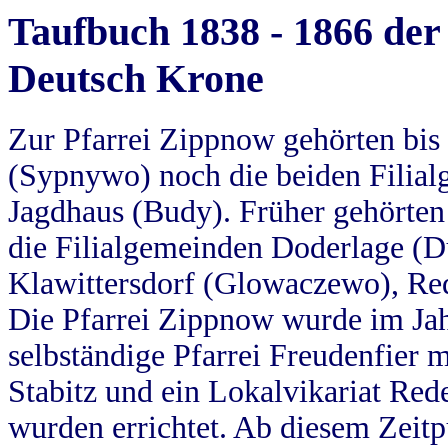
Taufbuch 1838 - 1866 der
Deutsch Krone
Zur Pfarrei Zippnow gehörten bi
(Sypnywo) noch die beiden Filial
Jagdhaus (Budy). Früher gehörten 
die Filialgemeinden Doderlage (D
Klawittersdorf (Glowaczewo), Red
Die Pfarrei Zippnow wurde im Jah
selbständige Pfarrei Freudenfier m
Stabitz und ein Lokalvikariat Red
wurden errichtet. Ab diesem Zeitp